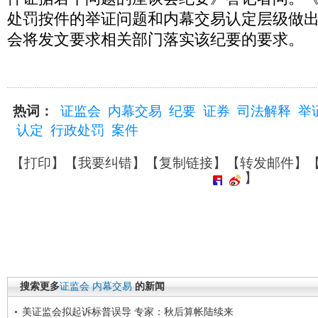
处罚按件的举证问题和内幕交易认定层级做
会将发文要求相关部门落实该纪要的要求。
热词：
证监会
内幕交易
纪要
证券
司法解释
举
认定
行政处罚
案件
【
打印
】【
我要纠错
】【
复制链接
】【
转发邮件
】
】
搜索更多
证监会
内幕交易
的新闻
美证监会拟起诉标普误导 专家：秋后算帐陆续来