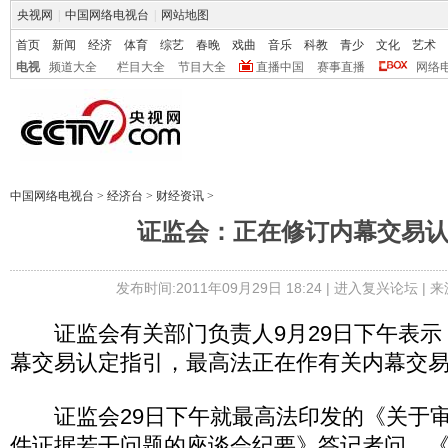
央视网
|
中国网络电视台
|
网站地图
首页
新闻
经济
体育
综艺
春晚
戏曲
音乐
科教
青少
文化
艺术
电视
频道大全
栏目大全
节目大全
直播中国
赛事直播
网络
中国网络电视台
>
经济台
>
财经资讯
>
证监会：正在修订内幕交易
发布时间:2011年09月29日 18:24 |
进入复兴论坛
| 
证监会有关部门负责人9月29日下午表示
幕交易认定指引，最高法正在作有关内幕交
证监会29日下午就最高法印发的《关于审
件证据若干问题的座谈会纪要》答记者问。