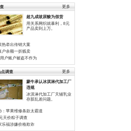
调查
更多
超九成玻尿酸为假货
用关系网织就暴利，8元
产品卖到上万。
素热牵出传销大案
账户余额一折贱卖
店用户账户被盗不作为
热点调查
更多
蒙牛承认冰淇淋代加工厂
违规
冰淇淋代加工厂天辅乳业
存脏乱差问题。
协：苹果维修条款太霸道
0元天价粽子调查
家乐福涉嫌价格欺诈