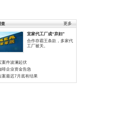
调查
更多
宜家代工厂成“弃妇”
合作存霸王条款，多家代
工厂被关。
宝案件波澜起伏
咖啡企业资金告急
吉案最迟7月底有结果