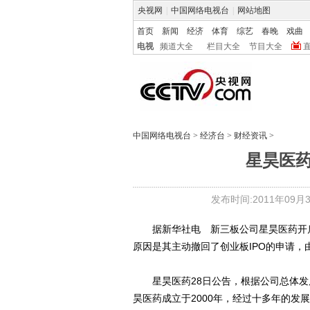
央视网
|
中国网络电视台
|
网站地图
首页
新闻
经济
体育
综艺
春晚
戏曲
电视
频道大全
栏目大全
节目大全
中国网络电视台
>
经济台
>
财经资讯
>
星昊医
发布时间:2011年09月30
据新华社电 新三板公司星昊医药开启近
原因是其主动撤回了创业板IPO的申请，
星昊医药28日公告，根据公司总体发展
昊医药成立于2000年，经过十多年的