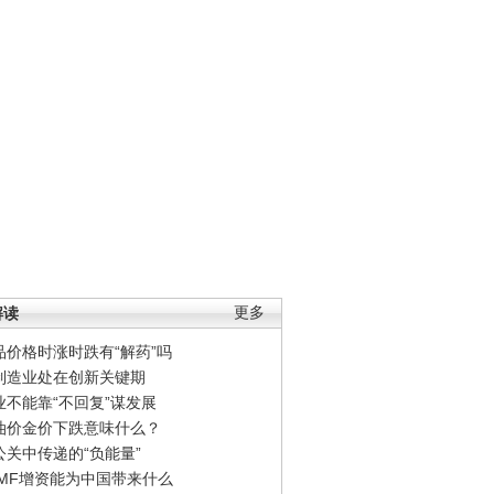
解读
更多
品价格时涨时跌有“解药”吗
制造业处在创新关键期
业不能靠“不回复”谋发展
油价金价下跌意味什么？
公关中传递的“负能量”
IMF增资能为中国带来什么