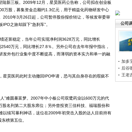
登陆新三板。2009年12月，星昊医药公告称，公司拟在创业板
00万股，募集资金总额约1.3亿元，用于精益化药物研发中心
2010年3月26日起，公司暂停股份报价转让，等候发审委审
公司
IPO之旅却踩下“急刹车”。
绩还算稳定，当年公司实现净利润3628万元，同比增长
到2540万元，同比增长27.8％。另外公司在去年年报中指出，
研发外包行业集中度不断提高，而薄弱的资本实力和单一的融
加多
后谷
王老
星昊医药此时主动撤回IPO申请，恐与其自身存在的瑕疵不
难圆暴富梦。2007年中小板公司双鹭药业以600万元的代
2万股名列第二大股东席位；另外曾投资三佳科技、福瑞股份和
难以续写暴利神话，这位在2009年初突击入股的达人目前持有
列股东榜第五位。