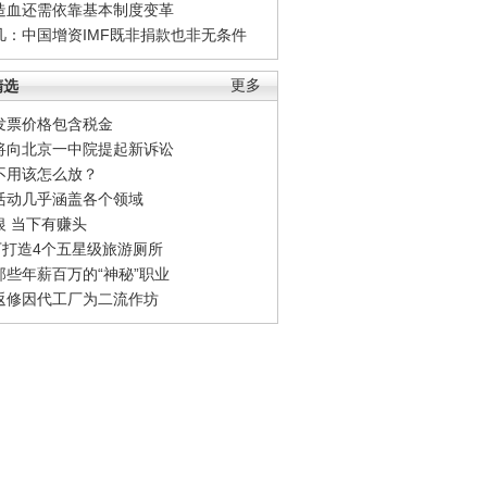
造血还需依靠基本制度变革
凡：中国增资IMF既非捐款也非无条件
精选
更多
发票价格包含税金
将向北京一中院提起新诉讼
不用该怎么放？
活动几乎涵盖各个领域
银 当下有赚头
0万打造4个五星级旅游厕所
那些年薪百万的“神秘”职业
返修因代工厂为二流作坊