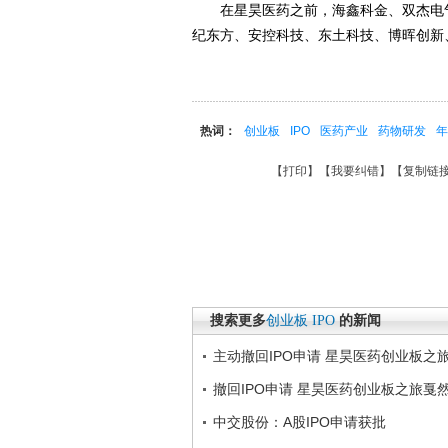
在星昊医药之前，海鑫科金、双杰电气都
纪东方、安控科技、东土科技、博晖创新
热词：
创业板
IPO
医药产业
药物研发
年
【
打印
】【
我要纠错
】【
复制链
搜索更多
创业板
IPO
的新闻
主动撤回IPO申请 星昊医药创业板之
撤回IPO申请 星昊医药创业板之旅戛
中交股份：A股IPO申请获批