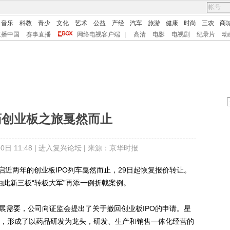
音乐
科教
青少
文化
艺术
公益
产经
汽车
旅游
健康
时尚
三农
商
直播中国
赛事直播
网络电视客户端
|
高清
电影
电视剧
纪录片
动
药创业板之旅戛然而止
日 11:48 |
进入复兴论坛
| 来源：京华时报
两年的创业板IPO列车戛然而止，29日起恢复报价转让。
由此新三板“转板大军”再添一例折戟案例。
需要，公司向证监会提出了关于撤回创业板IPO的申请。星
发展，形成了以药品研发为龙头，研发、生产和销售一体化经营的