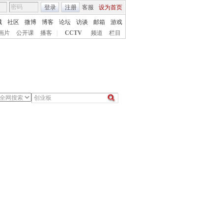
登录
注册
客服
设为首页
城
社区
微博
博客
论坛
访谈
邮箱
游戏
画片
公开课
播客
|
CCTV
频道
栏目