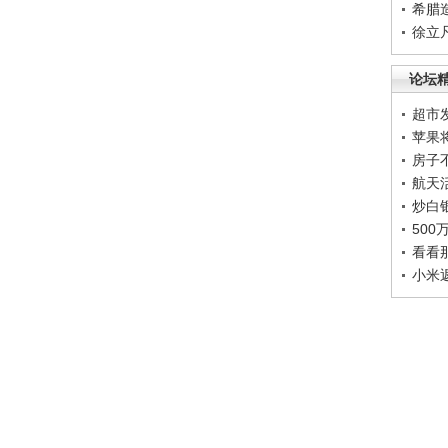
希腊
徐立
论坛
超市
苹果
房子
航天
炒白
50
看看
小米