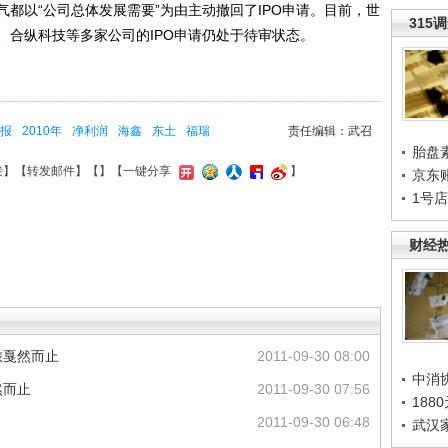
以“公司总体发展需要”为由主动撤回了IPO申请。目前，世
315
、合纵科技等多家公司的IPO申请仍处于待审状态。
报
2010年
净利润
海鑫
东土
福瑞
责任编辑：武召
胎盘
接
】【
转发邮件
】【
】
【一键分享
】
京东
1号
财经
旅戛然而止
2011-09-30 08:00
中消
然而止
2011-09-30 07:56
188
2011-09-30 06:48
武汉