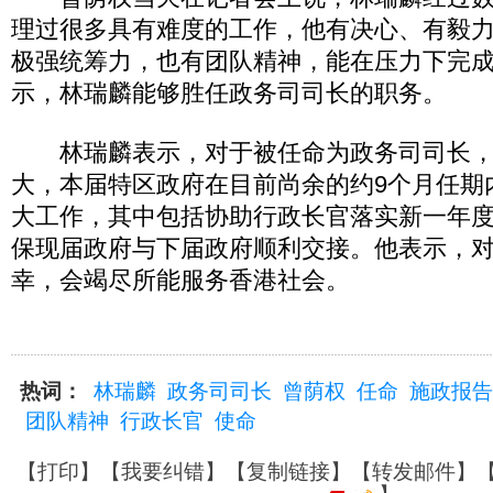
理过很多具有难度的工作，他有决心、有毅
极强统筹力，也有团队精神，能在压力下完
示，林瑞麟能够胜任政务司司长的职务。
林瑞麟表示，对于被任命为政务司司长，
大，本届特区政府在目前尚余的约9个月任期
大工作，其中包括协助行政长官落实新一年
保现届政府与下届政府顺利交接。他表示，
幸，会竭尽所能服务香港社会。
热词：
林瑞麟
政务司司长
曾荫权
任命
施政报告
团队精神
行政长官
使命
【
打印
】【
我要纠错
】【
复制链接
】【
转发邮件
】