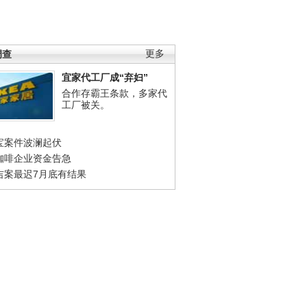
调查
更多
宜家代工厂成“弃妇”
合作存霸王条款，多家代
工厂被关。
宝案件波澜起伏
咖啡企业资金告急
吉案最迟7月底有结果