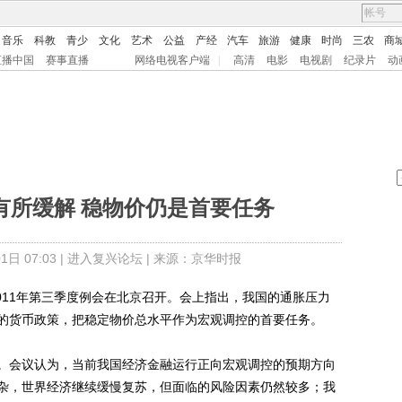
音乐
科教
青少
文化
艺术
公益
产经
汽车
旅游
健康
时尚
三农
商
直播中国
赛事直播
网络电视客户端
|
高清
电影
电视剧
纪录片
动
有所缓解 稳物价仍是首要任务
日 07:03 |
进入复兴论坛
| 来源：京华时报
11年第三季度例会在北京召开。会上指出，我国的通胀压力
的货币政策，把稳定物价总水平作为宏观调控的首要任务。
会议认为，当前我国经济金融运行正向宏观调控的预期方向
杂，世界经济继续缓慢复苏，但面临的风险因素仍然较多；我