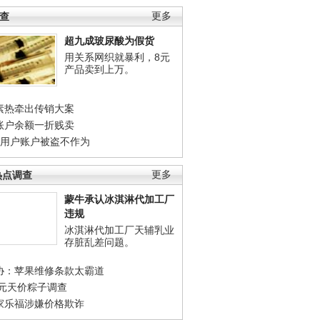
调查
更多
超九成玻尿酸为假货
用关系网织就暴利，8元
产品卖到上万。
素热牵出传销大案
账户余额一折贱卖
店用户账户被盗不作为
热点调查
更多
蒙牛承认冰淇淋代加工厂
违规
冰淇淋代加工厂天辅乳业
存脏乱差问题。
协：苹果维修条款太霸道
0元天价粽子调查
家乐福涉嫌价格欺诈