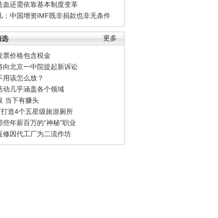
造血还需依靠基本制度变革
凡：中国增资IMF既非捐款也非无条件
精选
更多
发票价格包含税金
将向北京一中院提起新诉讼
不用该怎么放？
活动几乎涵盖各个领域
银 当下有赚头
0万打造4个五星级旅游厕所
那些年薪百万的“神秘”职业
返修因代工厂为二流作坊