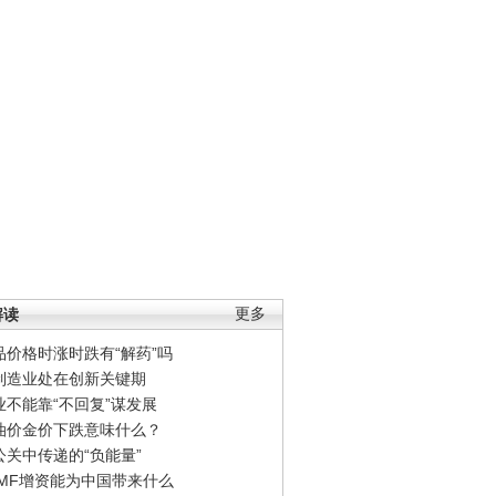
解读
更多
品价格时涨时跌有“解药”吗
制造业处在创新关键期
业不能靠“不回复”谋发展
油价金价下跌意味什么？
公关中传递的“负能量”
IMF增资能为中国带来什么