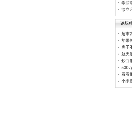
希腊
徐立
论坛
超市
苹果
房子
航天
炒白
50
看看
小米