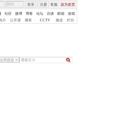
登录
注册
客服
设为首页
城
社区
微博
博客
论坛
访谈
邮箱
游戏
画片
公开课
播客
|
CCTV
频道
栏目