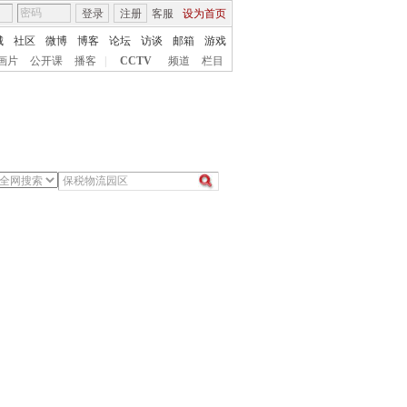
登录
注册
客服
设为首页
城
社区
微博
博客
论坛
访谈
邮箱
游戏
画片
公开课
播客
|
CCTV
频道
栏目