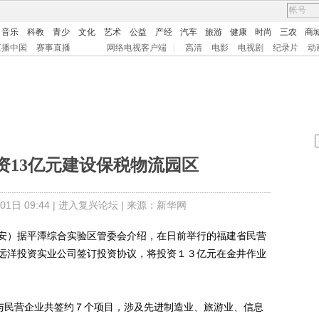
音乐
科教
青少
文化
艺术
公益
产经
汽车
旅游
健康
时尚
三农
商
直播中国
赛事直播
网络电视客户端
|
高清
电影
电视剧
纪录片
动
资13亿元建设保税物流园区
日 09:44 |
进入复兴论坛
| 来源：新华网
）据平潭综合实验区管委会介绍，在日前举行的福建省民营
远洋投资实业公司签订投资协议，将投资１３亿元在金井作业
与民营企业共签约７个项目，涉及先进制造业、旅游业、信息