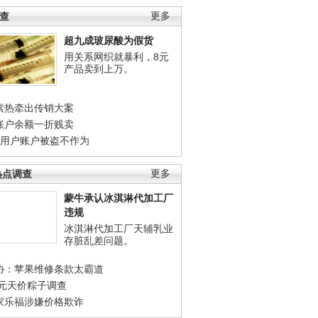
调查
更多
超九成玻尿酸为假货
用关系网织就暴利，8元
产品卖到上万。
素热牵出传销大案
账户余额一折贱卖
店用户账户被盗不作为
热点调查
更多
蒙牛承认冰淇淋代加工厂
违规
冰淇淋代加工厂天辅乳业
存脏乱差问题。
协：苹果维修条款太霸道
0元天价粽子调查
家乐福涉嫌价格欺诈