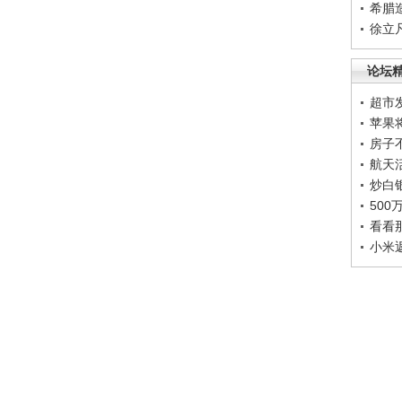
希腊
徐立
论坛
超市
苹果
房子
航天
炒白
50
看看
小米