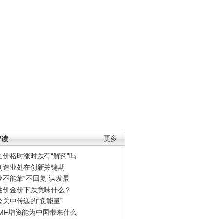
解读
更多
品价格时涨时跌有“解药”吗
制造业处在创新关键期
业不能靠“不回复”谋发展
油价金价下跌意味什么？
公关中传递的“负能量”
IMF增资能为中国带来什么