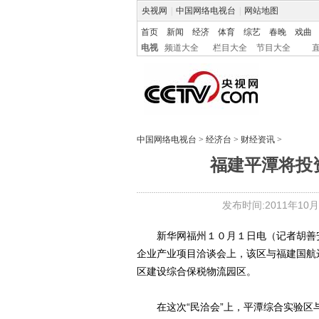
央视网
|
中国网络电视台
|
网站地图
首页
新闻
经济
体育
综艺
春晚
戏曲
电视
频道大全
栏目大全
节目大全
中国网络电视台
>
经济台
>
财经资讯
>
福建平潭将投
发布时间:2011年10月01
新华网福州１０月１日电（记者胡善安
企业产业项目洽谈会上，该区与福建国航
区建设综合保税物流园区。
在这次“民洽会”上，平潭综合实验区