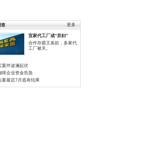
调查
更多
宜家代工厂成“弃妇”
合作存霸王条款，多家代
工厂被关。
宝案件波澜起伏
咖啡企业资金告急
吉案最迟7月底有结果