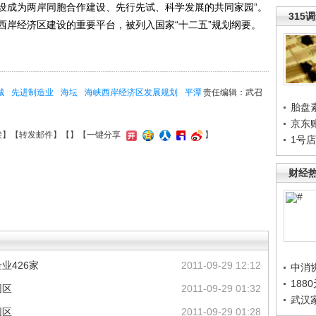
设成为两岸同胞合作建设、先行先试、科学发展的共同家园”。
315
西岸经济区建设的重要平台，被列入国家“十二五”规划纲要。
城
先进制造业
海坛
海峡西岸经济区发展规划
平潭
责任编辑：武召
胎盘
京东
接
】【
转发邮件
】【
】
【一键分享
】
1号
财经
业426家
2011-09-29 12:12
中消
188
园区
2011-09-29 01:32
武汉
园区
2011-09-29 01:28