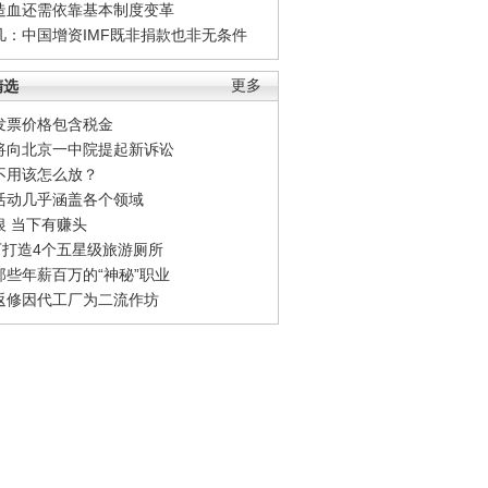
造血还需依靠基本制度变革
凡：中国增资IMF既非捐款也非无条件
精选
更多
发票价格包含税金
将向北京一中院提起新诉讼
不用该怎么放？
活动几乎涵盖各个领域
银 当下有赚头
0万打造4个五星级旅游厕所
那些年薪百万的“神秘”职业
返修因代工厂为二流作坊