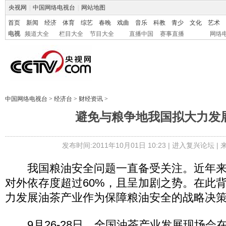
央视网
|
中国网络电视台
|
网站地图
首页
新闻
经济
体育
综艺
春晚
戏曲
音乐
科教
青少
文化
艺术
电视
频道大全
栏目大全
节目大全
直播中国
赛事直播
网络
中国网络电视台
>
经济台
>
财经资讯
>
避免与粮争地我国拟大力发
发布时间:2011年10月01日 10:23 |
进入复兴论坛
|
我国粮油安全问题一直备受关注。近年来
对外依存度超过60%，且呈加剧之势。在此
力发展油茶产业作为保障粮油安全的战略决
9月26-28日，全国油茶产业发展现场会