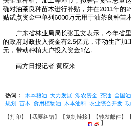
头企业种植、加工等环节，拟整合资金总量达
确对油茶良种苗木进行补贴，并在2011年的
贴试点资金中单列6000万元用于油茶良种苗
广东省林业局局长张玉文表示，今年省里
的政府财政投入资金有2.5亿元，带动生产加
元，带动种植大户投入资金1亿。
南方日报记者 黄应来
热词：
木本粮油
大力发展
涉农资金
茶油
全国油
规划
苗木
食用植物油
木本油料
农业综合开发
功
【
打印
】【
我要纠错
】【
复制链接
】【
转发邮件
】
】