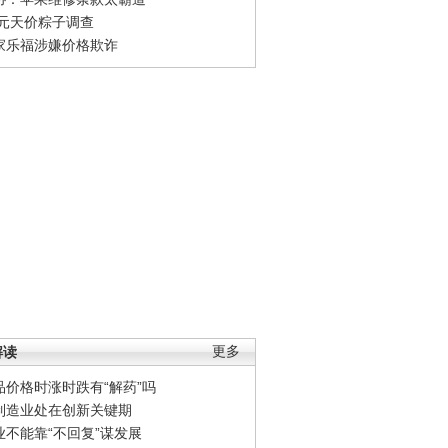
0元天价粽子调查
家乐福涉嫌价格欺诈
解读
更多
品价格时涨时跌有“解药”吗
制造业处在创新关键期
业不能靠“不回复”谋发展