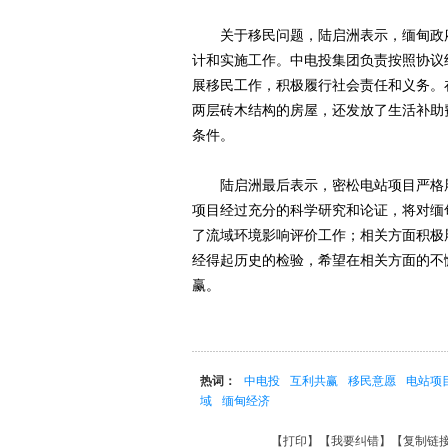
关于移民问题，陆启洲表示，缅甸政府
计和实施工作。中电投集团负责按照协议
展移民工作，积极履行社会责任和义务。
两层砖木结构的房屋，还发放了生活补助
条件。
陆启洲最后表示，密松电站项目严格履
项目经过充分的科学研究和论证，将对缅
了流域环境影响评价工作；相关方面积极
经得起历史的检验，希望在相关方面的不
赢。
热词：
中电投
互利共赢
移民意愿
电站项
域
缅甸经济
【
打印
】【
我要纠错
】【
复制链