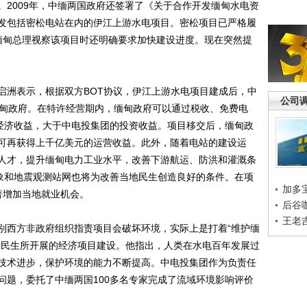
。2009年，中缅两国政府还签署了《关于合作开发缅甸水电资
发包括密松电站在内的伊江上游水电项目。密松项目已严格履
缅甸总理视察该项目时还明确要求加快建设进度。现在突然提
洲表示，根据双方BOT协议，伊江上游水电项目建成后，中
公司
缅甸政府。在特许经营期内，缅甸政府可以通过税收、免费电
接经济收益，大于中电投集团的投资收益。项目移交后，缅甸政
可再获得上千亿美元的运营收益。此外，随着电站的建设运
人才，提升缅甸电力工业水平，改善下游航运、防洪和灌溉条
气象和地震观测站网也将为改善当地民生创造良好的条件。在项
加多
著增加当地就业机会。
后谷
王老
西方非政府组织指责项目会破坏环境，实际上是打着“维护缅
善民生所开展的经济项目建设。他指出，人类在水电百年发展过
技术进步，保护环境的能力不断提高。中电投集团作为负责任
问题，委托了中缅两国100多名专家完成了流域环境影响评价