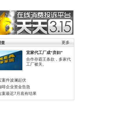
调查
更多
宜家代工厂成“弃妇”
合作存霸王条款，多家代
工厂被关。
宝案件波澜起伏
咖啡企业资金告急
吉案最迟7月底有结果