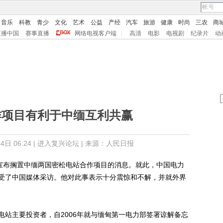
音乐
科教
青少
文化
艺术
公益
产经
汽车
旅游
健康
时尚
三农
商
直播中国
赛事直播
网络电视客户端
|
高清
电影
电视剧
纪录片
动
作项目有利于中缅互利共赢
日 06:24 |
进入复兴论坛
| 来源：人民日报
宣布搁置中缅两国密松电站合作项目的消息。就此，中国电力
受了中国媒体采访。他对此事表示十分震惊和不解，并就外界
主要投资者，自2006年就与缅甸第一电力部签署谅解备忘