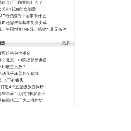
油价金价下跌意味什么？
公关中传递的“负能量”
IMF增资能为中国带来什么
造血还需依靠基本制度变革
凡：中国增资IMF既非捐款也非无条件
精选
更多
发票价格包含税金
将向北京一中院提起新诉讼
不用该怎么放？
活动几乎涵盖各个领域
银 当下有赚头
0万打造4个五星级旅游厕所
那些年薪百万的“神秘”职业
返修因代工厂为二流作坊