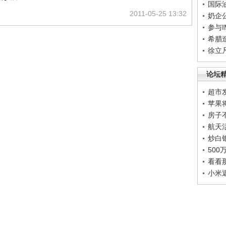
国际
2011-05-25 13:32
奶企
参与
希腊
徐立
论坛
超市
苹果
房子
航天
炒白
50
看看
小米