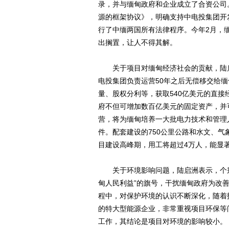
录，并与缅甸政府和企业成立了合资公司
源的框架协议》，明确支持中电投集团开
行了中缅两国所有法律程序。今年2月，
出搁置，让人不得其解。
关于项目对缅甸经济社会的贡献，陆启
电投集团负责运营50年之后无偿移交给
量、股权分利等，获取540亿美元的直
府不但可增加数百亿美元的固定资产，并
营，将为缅甸培养一大批电力技术和管理
件。配套建设的750公里公路和水文、
目建设高峰期，用工将超过4万人，能显
关于环境影响问题，陆启洲表示，个别
甸人民利益”的旗号，干扰缅甸政府为改
程中，对保护环境的认识不断深化，随着
的特大型能源企业，非常重视项目环保等
工作，其结论是项目对环境的影响较小。