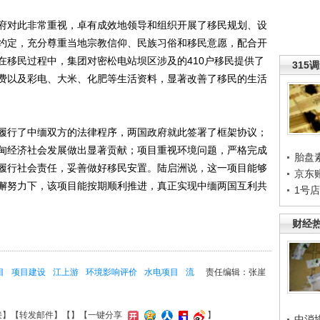
对此非常重视，卓有成效地领导和组织开展了移民规划、设
约定，充分尊重当地宗教信仰、民族习俗和移民意愿，配合开
在移民过程中，集团对密松电站坝区涉及的410户移民提供了
315
费以及彩电、大米、化肥等生活资料，显著改善了移民的生活
行了中缅双方的法律程序，两国政府就此签署了框架协议；
甸经济社会发展做出显著贡献；项目重视环境问题，严格完成
胎盘
履行社会责任，妥善做好移民安置。陆启洲说，这一项目能够
京东
懈努力下，该项目能按期顺利推进，真正实现中缅两国互利共
1号
财经
目
项目建设
江上游
环境影响评价
水电项目
流
责任编辑：张崖
接
】【
转发邮件
】【
】
【一键分享
】
中消