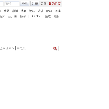
登录
注册
客服
设为首页
城
社区
微博
博客
论坛
访谈
邮箱
游戏
画片
公开课
播客
|
CCTV
频道
栏目