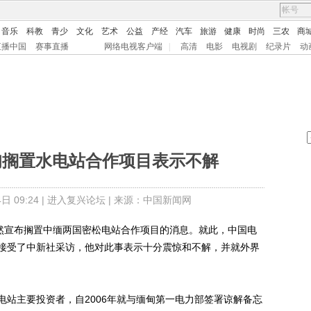
音乐
科教
青少
文化
艺术
公益
产经
汽车
旅游
健康
时尚
三农
商
直播中国
赛事直播
网络电视客户端
|
高清
电影
电视剧
纪录片
动
甸搁置水电站合作项目表示不解
 09:24 |
进入复兴论坛
| 来源：中国新闻网
然宣布搁置中缅两国密松电站合作项目的消息。就此，中国电
接受了中新社采访，他对此事表示十分震惊和不解，并就外界
主要投资者，自2006年就与缅甸第一电力部签署谅解备忘