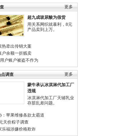
调查
更多
超九成玻尿酸为假货
用关系网织就暴利，8元
产品卖到上万。
素热牵出传销大案
账户余额一折贱卖
店用户账户被盗不作为
热点调查
更多
蒙牛承认冰淇淋代加工厂
违规
冰淇淋代加工厂天辅乳业
存脏乱差问题。
协：苹果维修条款太霸道
0元天价粽子调查
家乐福涉嫌价格欺诈