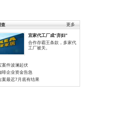
调查
更多
宜家代工厂成“弃妇”
合作存霸王条款，多家代
工厂被关。
宝案件波澜起伏
咖啡企业资金告急
吉案最迟7月底有结果