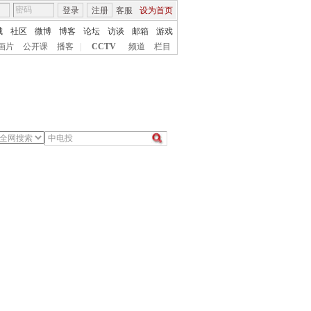
登录
注册
客服
设为首页
城
社区
微博
博客
论坛
访谈
邮箱
游戏
画片
公开课
播客
|
CCTV
频道
栏目