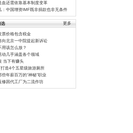
造血还需依靠基本制度变革
凡：中国增资IMF既非捐款也非无条件
精选
更多
发票价格包含税金
将向北京一中院提起新诉讼
不用该怎么放？
活动几乎涵盖各个领域
银 当下有赚头
0万打造4个五星级旅游厕所
那些年薪百万的“神秘”职业
返修因代工厂为二流作坊