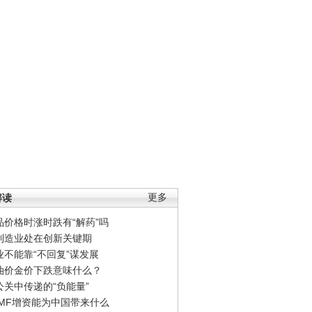
解读
更多
品价格时涨时跌有“解药”吗
制造业处在创新关键期
业不能靠“不回复”谋发展
油价金价下跌意味什么？
公关中传递的“负能量”
IMF增资能为中国带来什么