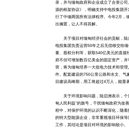
录，并与缅甸政府和企业成立了合资公司
源的框架协议》，明确支持中电投集团开
行了中缅两国所有法律程序。今年2月，
出搁置，让人不得其解。
关于项目对缅甸经济社会的贡献，陆启
电投集团负责运营50年之后无偿移交给
量、股权分利等，获取540亿美元的直
府不但可增加数百亿美金的固定资产，并
营，将为缅甸培养一大批电力技术和管理
件。配套建设的750公里公路和水文、
目建设高峰期，用工将超过4万人，能显
关于环境影响问题，陆启洲表示，个别
甸人民利益”的旗号，干扰缅甸政府为改
程中，对保护环境的认识不断深化，随着
的特大型能源企业，非常重视项目环保等
工作，其结论是项目对环境的影响较小。