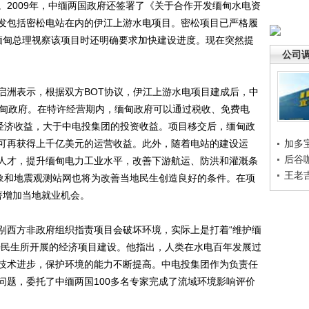
。2009年，中缅两国政府还签署了《关于合作开发缅甸水电资
发包括密松电站在内的伊江上游水电项目。密松项目已严格履
缅甸总理视察该项目时还明确要求加快建设进度。现在突然提
公司
洲表示，根据双方BOT协议，伊江上游水电项目建成后，中
缅甸政府。在特许经营期内，缅甸政府可以通过税收、免费电
接经济收益，大于中电投集团的投资收益。项目移交后，缅甸政
可再获得上千亿美元的运营收益。此外，随着电站的建设运
加多
后谷
人才，提升缅甸电力工业水平，改善下游航运、防洪和灌溉条
王老
气象和地震观测站网也将为改善当地民生创造良好的条件。在项
著增加当地就业机会。
西方非政府组织指责项目会破坏环境，实际上是打着“维护缅
善民生所开展的经济项目建设。他指出，人类在水电百年发展过
技术进步，保护环境的能力不断提高。中电投集团作为负责任
问题，委托了中缅两国100多名专家完成了流域环境影响评价