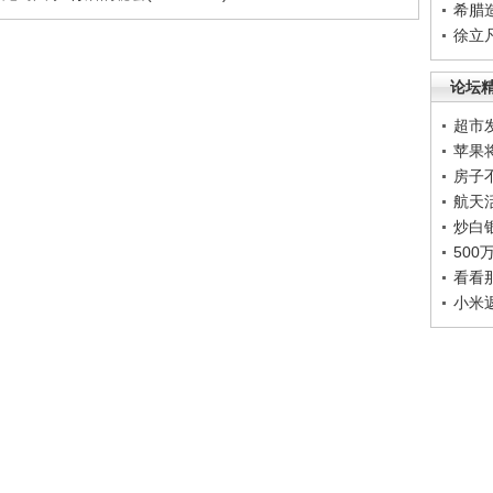
希腊
徐立
论坛
超市
苹果
房子
航天
炒白
50
看看
小米