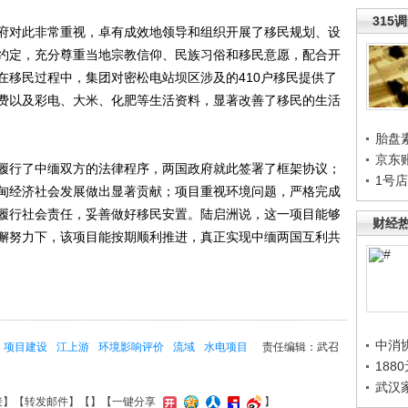
315
对此非常重视，卓有成效地领导和组织开展了移民规划、设
约定，充分尊重当地宗教信仰、民族习俗和移民意愿，配合开
在移民过程中，集团对密松电站坝区涉及的410户移民提供了
费以及彩电、大米、化肥等生活资料，显著改善了移民的生活
胎盘
京东
行了中缅双方的法律程序，两国政府就此签署了框架协议；
1号
甸经济社会发展做出显著贡献；项目重视环境问题，严格完成
履行社会责任，妥善做好移民安置。陆启洲说，这一项目能够
财经
懈努力下，该项目能按期顺利推进，真正实现中缅两国互利共
中消
项目建设
江上游
环境影响评价
流域
水电项目
责任编辑：武召
188
武汉
接
】【
转发邮件
】【
】
【一键分享
】