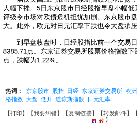
大幅下挫。5日东京股市日经股指早盘小幅低
评级令市场对欧债危机担忧加剧。东京股市
大。此外，欧元对日元汇率下跌也令大盘承
到早盘收盘时，日经股指比前一个交易日下跌
8385.71点。东京证券交易所股票价格指数下跌8
点，跌幅为1.22%。
热词：
东京股市
股指
日经
东京证券交易所
欧洲
格指数
大盘
低开
道琼斯指数
日元汇率
【
打印
】【
我要纠错
】【
复制链接
】【
转发邮件
】
】