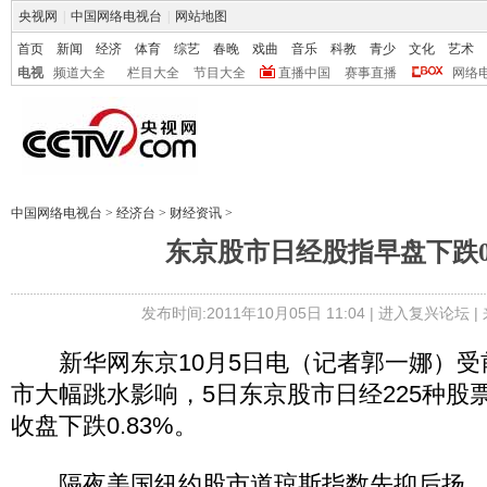
央视网
|
中国网络电视台
|
网站地图
首页
新闻
经济
体育
综艺
春晚
戏曲
音乐
科教
青少
文化
艺术
电视
频道大全
栏目大全
节目大全
直播中国
赛事直播
网络
中国网络电视台
>
经济台
>
财经资讯
>
东京股市日经股指早盘下跌0.
发布时间:2011年10月05日 11:04 |
进入复兴论坛
|
新华网东京10月5日电（记者郭一娜）受
市大幅跳水影响，5日东京股市日经225种股
收盘下跌0.83%。
隔夜美国纽约股市道琼斯指数先抑后扬，