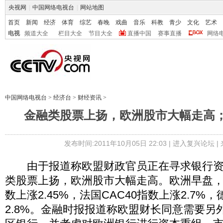
央视网
|
中国网络电视台
|
网站地图
首页
新闻
经济
体育
综艺
春晚
戏曲
音乐
科教
青少
文化
艺术
电视
频道大全
栏目大全
节目大全
直播中国
赛事直播
网络
中国网络电视台
>
经济台
>
财经资讯
>
金融类股票上扬，欧洲股市大幅走高；D
发布时间:2011年10月05日 22:03 |
进入复兴论坛
|
由于报道称欧盟财政官员正在寻求银行资
类股票上扬，欧洲股市大幅走高。欧洲早盘，
数上涨2.45%，法国CAC40指数上涨2.7%
2.8%。金融时报报道称欧盟财长同意需要另