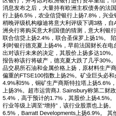
区银行，并考虑对欧洲银行进行资本重组，
消息发布之后，大量持有欧洲主权债务的法国
行上扬6.5%，农业信贷银行上扬7.8%，兴业
稍晚评级机构穆迪将意大利评级下调3格，自A
洲央行将购买意大利国债的猜测，意大利银
联合信贷上扬2.4%，联合圣保罗上扬1%。 
利时银行德克夏上扬4%，早前法国财长在电
出对该行未来的决定，其股价上扬多达10%。
报告称该行将破产，德克夏大跌了几乎30%
品交易所石油和金属价格上扬，原材料生产
偏重的FTSE100指数上扬2%。矿业巨头必
4.9%和5%，铜矿生产商斯特拉塔上扬5.6
上扬3%。超市运营商J. Sainsbury称第
5.4%，高于预计的1.7%，其股价上扬4.5%
行业等级上调至“增持”，该行业股票也上扬。 Tay
6.5%，Barratt Developments上扬6.9