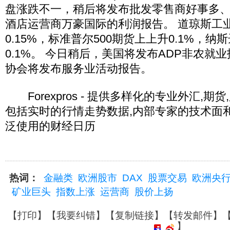
盘涨跌不一，稍后将发布批发零售商好事多
酒店运营商万豪国际的利润报告。 道琼斯工
0.15%，标准普尔500期货上上升0.1%，纳
0.1%。 今日稍后，美国将发布ADP非农就
协会将发布服务业活动报告。
Forexpros - 提供多样化的专业外汇,期
包括实时的行情走势数据,内部专家的技术面
泛使用的财经日历
热词：
金融类
欧洲股市
DAX
股票交易
欧洲央
矿业巨头
指数上涨
运营商
股价上扬
【
打印
】【
我要纠错
】【
复制链接
】【
转发邮件
】
】