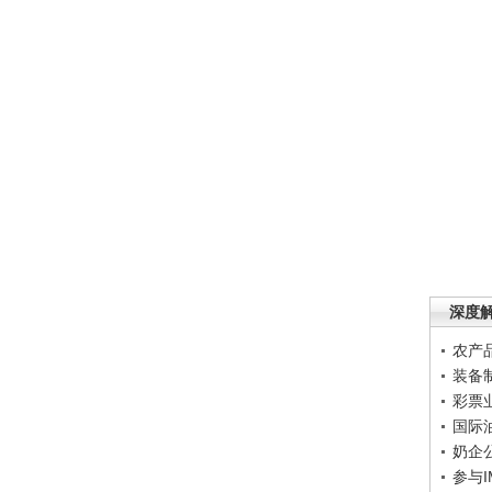
深度
农产
装备
彩票
国际
奶企
参与