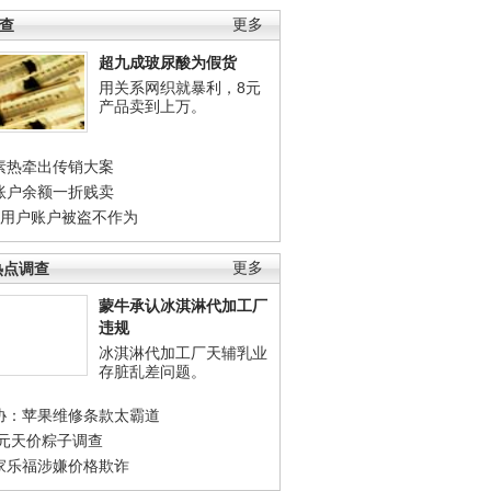
调查
更多
超九成玻尿酸为假货
用关系网织就暴利，8元
产品卖到上万。
素热牵出传销大案
账户余额一折贱卖
店用户账户被盗不作为
热点调查
更多
蒙牛承认冰淇淋代加工厂
违规
冰淇淋代加工厂天辅乳业
存脏乱差问题。
协：苹果维修条款太霸道
0元天价粽子调查
家乐福涉嫌价格欺诈