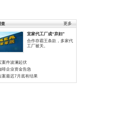
调查
更多
宜家代工厂成“弃妇”
合作存霸王条款，多家代
工厂被关。
宝案件波澜起伏
咖啡企业资金告急
吉案最迟7月底有结果