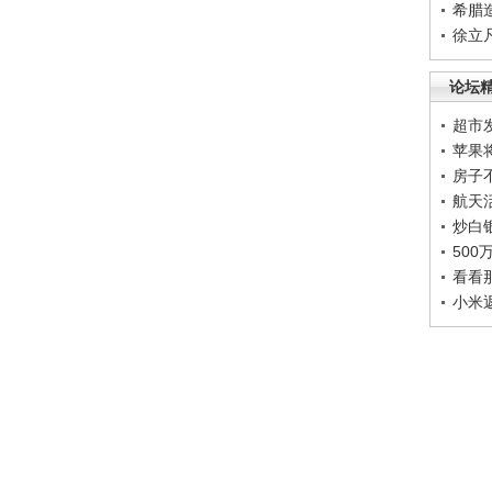
希腊
徐立
论坛
超市
苹果
房子
航天
炒白
50
看看
小米