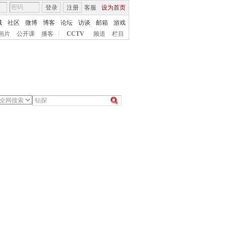
登录
注册
客服
设为首页
城
社区
微博
博客
论坛
访谈
邮箱
游戏
画片
公开课
播客
|
CCTV
频道
栏目