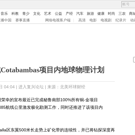
音乐
科教
青少
文化
艺术
公益
产经
汽车
旅游
健康
时尚
三农
商
直播中国
赛事直播
网络电视客户端
|
高清
电影
电视剧
纪录片
动
s完成Cotabambas项目内地球物理计划
04:04 |
进入复兴论坛
| 来源：北美环球财经
V:PML) 很荣幸的宣布最近已完成秘鲁南部100%所有铜-金项目
勘测和85航线公里激发极化勘测工作，同时还推进了该项目内
la区东翼500米长走势上矿化带的连续性，并已将钻探深度再