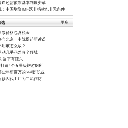
造血还需依靠基本制度变革
凡：中国增资IMF既非捐款也非无条件
精选
更多
发票价格包含税金
将向北京一中院提起新诉讼
不用该怎么放？
活动几乎涵盖各个领域
银 当下有赚头
0万打造4个五星级旅游厕所
那些年薪百万的“神秘”职业
返修因代工厂为二流作坊