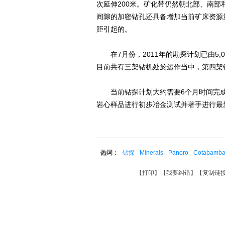
次延伸200米。矿化带仍然朝北部、南
间隙的加密钻孔还具备增加当前矿床资源
距引起的。
在7月份，2011年的勘探计划已由5,00
目前共有三架钻机处於运作当中，第四架
当前钻探计划大约需要6个月时间完成
岩心样品进行初步冶金测试并著手进行最
热词：
钻探
Minerals
Panoro
Cotabamba
【
打印
】【
我要纠错
】【
复制链