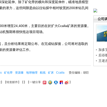
部和深处延伸。除了矿化带的横向和深度延伸外，瞄准地质模型
量的潜力，这些间隙是由以往钻探中相对较宽的200米钻孔间
公司
0米增至24,400米，主要目的在於扩大Ccalla矿床的资源量。
钻机预期将很快抵达项目现场。
，且分析结果将定期公布。在完成钻探後，公司将对选取的
新的资源量评估工作。
加多
后谷
王老
s
矿化带
资源量
地球物理
航线
矿床
Ccalla
责任编辑：胡巨
接
】【
转发邮件
】【
】
【一键分享
】