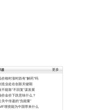
解读
更多
品价格时涨时跌有“解药”吗
制造业处在创新关键期
业不能靠“不回复”谋发展
油价金价下跌意味什么？
公关中传递的“负能量”
IMF增资能为中国带来什么