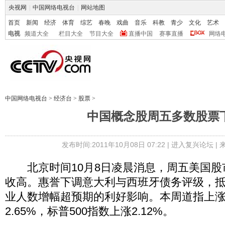
央视网
|
中国网络电视台
|
网站地图
首页
新闻
经济
体育
综艺
春晚
戏曲
音乐
科教
青少
文化
艺术
电视
频道大全
栏目大全
节目大全
直播中国
赛事直播
网络
中国网络电视台
>
经济台
>
股票
>
中国概念股周五多数股票
发布时间:2011年10月08日 07:22 |
进入复兴论坛
|
北京时间10月8日凌晨消息，周五美国股
收高。惠誉下调意大利与西班牙债务评级，抵
业人数增幅超预期的利好影响。本周道指上涨1
2.65%，标普500指数上涨2.12%。