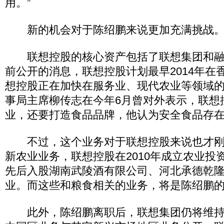
用。”
新的机会对于陈绍鹏来说更加充满挑战
联想控股的核心资产包括了联想集团和融
前公开的消息，联想控股计划最早2014年在
想控股正在加快在服务业、现代农业等领域
事局主席柳传志在今年6月曾对外表示，联想
业，还要打造食品品牌，他认为安全食品存
不过，这个业务对于联想控股来说也才刚
新农业业务，联想控股在2010年成立农业投
先后入股湖南武陵酒有限公司、河北承德乾
业。而这些和粮食相关的业务，将是陈绍鹏
此外，陈绍鹏离职后，联想集团仍将维持