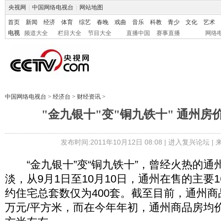
央视网
|
中国网络电视台
|
网站地图
首页
新闻
经济
体育
综艺
春晚
戏曲
音乐
科教
青少
文化
艺术
电视
频道大全
栏目大全
节目大全
直播中国
赛事直播
网络
中国网络电视台
>
经济台
>
财经资讯
>
"金九银十"变"铜九铁十" 通州房
发布时间:2011年10月12日 08:08 |
进入复兴论坛
|
“金九银十”变“铜九铁十”，曾经火热的通
淡，从9月1日至10月10日，通州在售的主要
约住宅总套数仅为400套。截至目前，通州商品
万元/平方米，而在今年年初，通州商品房均价曾