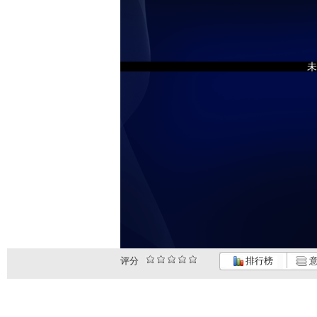
未
评分
排行榜
意