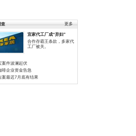
调查
更多
宜家代工厂成“弃妇”
合作存霸王条款，多家代
工厂被关。
宝案件波澜起伏
咖啡企业资金告急
吉案最迟7月底有结果