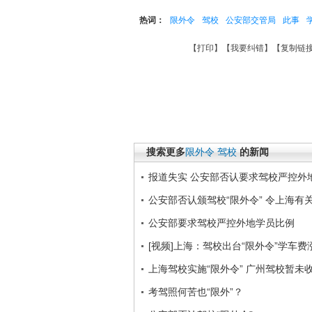
热词：
限外令
驾校
公安部交管局
此事
【
打印
】【
我要纠错
】【
复制链
搜索更多
限外令
驾校
的新闻
报道失实 公安部否认要求驾校严控外
公安部否认颁驾校“限外令” 令上海有
公安部要求驾校严控外地学员比例
[视频]上海：驾校出台“限外令”学车费
上海驾校实施“限外令” 广州驾校暂未
考驾照何苦也“限外”？