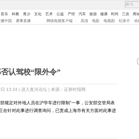
音乐
科教
青少
文化
艺术
公益
产经
汽车
旅游
健康
时尚
三农
商
直播中国
赛事直播
网络电视客户端
|
高清
电影
电视剧
纪录片
动
否认驾校“限外令”
 13:24 |
进入复兴论坛
| 来源：证券时报网
部规定对外地人员在沪学车进行限制”一事，公安部交管局表
正在针对此事进行调查询问，已责成上海市有关方面对此事进