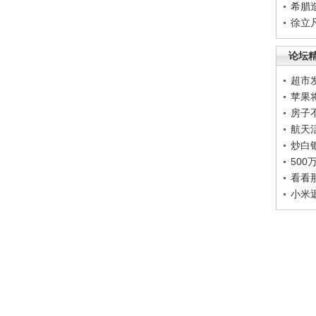
希腊
徐立
论坛
超市
苹果
房子
航天
炒白
50
看看
小米