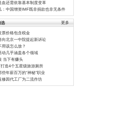
造血还需依靠基本制度变革
凡：中国增资IMF既非捐款也非无条件
精选
更多
发票价格包含税金
将向北京一中院提起新诉讼
不用该怎么放？
活动几乎涵盖各个领域
银 当下有赚头
0万打造4个五星级旅游厕所
那些年薪百万的“神秘”职业
返修因代工厂为二流作坊