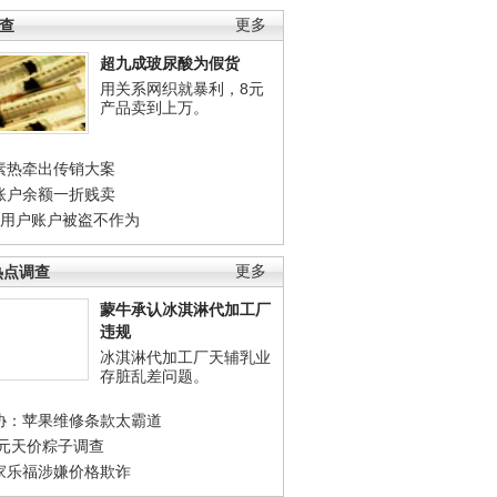
调查
更多
超九成玻尿酸为假货
用关系网织就暴利，8元
产品卖到上万。
素热牵出传销大案
账户余额一折贱卖
店用户账户被盗不作为
热点调查
更多
蒙牛承认冰淇淋代加工厂
违规
冰淇淋代加工厂天辅乳业
存脏乱差问题。
协：苹果维修条款太霸道
0元天价粽子调查
家乐福涉嫌价格欺诈