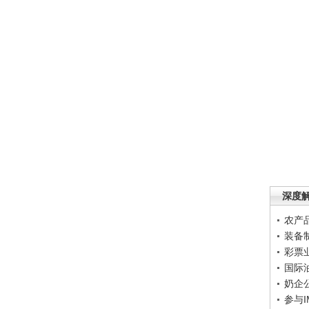
深度
农产
装备
彩票
国际
奶企
参与