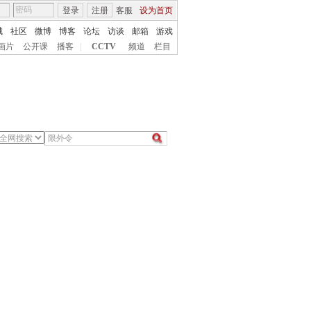
登录
注册
客服
设为首页
城
社区
微博
博客
论坛
访谈
邮箱
游戏
画片
公开课
播客
|
CCTV
频道
栏目