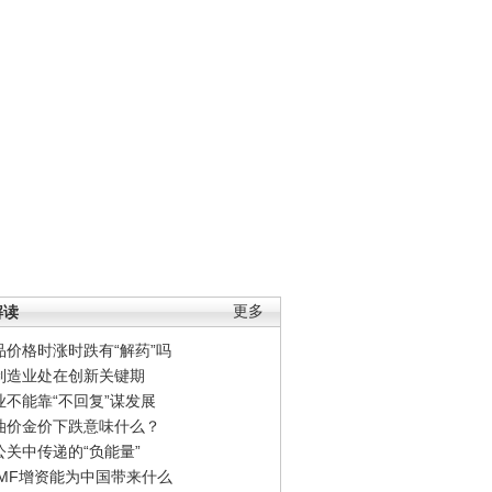
解读
更多
品价格时涨时跌有“解药”吗
制造业处在创新关键期
业不能靠“不回复”谋发展
油价金价下跌意味什么？
公关中传递的“负能量”
IMF增资能为中国带来什么