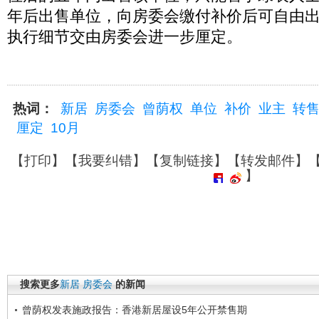
年后出售单位，向房委会缴付补价后可自由
执行细节交由房委会进一步厘定。
热词：
新居
房委会
曾荫权
单位
补价
业主
转
厘定
10月
【
打印
】【
我要纠错
】【
复制链接
】【
转发邮件
】
】
搜索更多
新居
房委会
的新闻
曾荫权发表施政报告：香港新居屋设5年公开禁售期