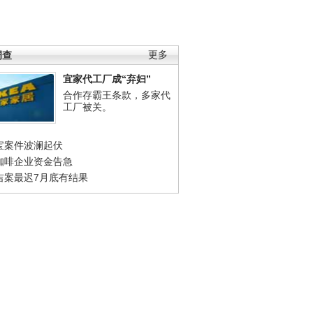
调查
更多
宜家代工厂成“弃妇”
合作存霸王条款，多家代
工厂被关。
宝案件波澜起伏
咖啡企业资金告急
吉案最迟7月底有结果