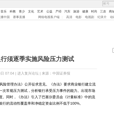
音乐
科教
青少
文化
艺术
公益
产经
汽车
旅游
健康
时尚
三农
商
直播中国
赛事直播
网络电视客户端
|
高清
电影
电视剧
纪录片
动
银行须逐季实施风险压力测试
 07:04 |
进入复兴论坛
| 来源：中国证券报
风险管理办法》公开征求意见。《办法》要求商业银行建立流
一次常规压力测试，分析银行承受压力事件的能力。出现市场
度。同时，《办法》引入了巴塞尔委员会《计量标准》中的流
银行的流动性覆盖率和净稳定资金比例不低于100%。