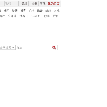
登录
注册
客服
设为首页
城
社区
微博
博客
论坛
访谈
邮箱
游戏
画片
公开课
播客
|
CCTV
频道
栏目