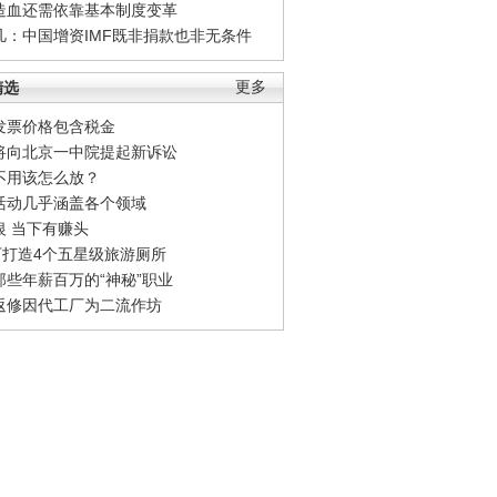
造血还需依靠基本制度变革
凡：中国增资IMF既非捐款也非无条件
精选
更多
发票价格包含税金
将向北京一中院提起新诉讼
不用该怎么放？
活动几乎涵盖各个领域
银 当下有赚头
0万打造4个五星级旅游厕所
那些年薪百万的“神秘”职业
返修因代工厂为二流作坊