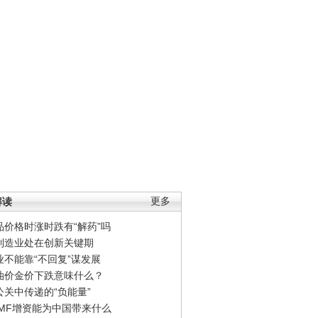
解读
更多
品价格时涨时跌有“解药”吗
制造业处在创新关键期
业不能靠“不回复”谋发展
油价金价下跌意味什么？
公关中传递的“负能量”
IMF增资能为中国带来什么