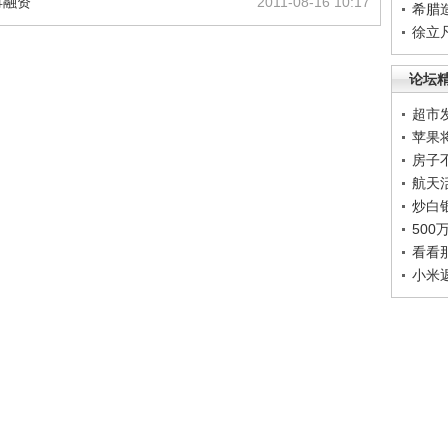
再融资
2011-08-16 10:17
希腊
徐立
论坛
超市
苹果
房子
航天
炒白
50
看看
小米