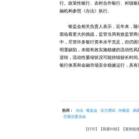
行。政策性银行、农村合作银行、村镇银
融机构参照《办法》执行。
银监会相关负责人表示，近年来，随着
面临着更大的挑战，监管当局有效监管商
中，尽管许多银行资本水平充足，但仍因
明显缺陷，未能有效实施稳健的流动性风
逆转，流动性萎缩状况可能持续较长时间
银行体系和金融市场安全稳健运行，具有
热词：
办法
银监会
压力测试
向银监
风
巴塞尔委员会
【
打印
】【
我要纠错
】【
复制链