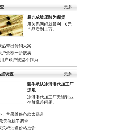
调查
更多
超九成玻尿酸为假货
用关系网织就暴利，8元
产品卖到上万。
素热牵出传销大案
账户余额一折贱卖
店用户账户被盗不作为
热点调查
更多
蒙牛承认冰淇淋代加工厂
违规
冰淇淋代加工厂天辅乳业
存脏乱差问题。
协：苹果维修条款太霸道
0元天价粽子调查
家乐福涉嫌价格欺诈