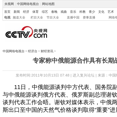
央视网
|
中国网络电视台
|
网站地图
首页
新闻
经济
体育
综艺
春晚
戏曲
音乐
科教
青少
文化
艺术
电视
频道大全
栏目大全
节目大全
直播中国
赛事直播
网络
中国网络电视台
>
经济台
>
财经资讯
>
专家称中俄能源合作具有长期
发布时间:2011年10月13日 07:48 |
进入复兴论坛
| 来源：中
11日，中俄能源谈判中方代表、国务院副
与中俄能源谈判俄方代表、俄罗斯副总理谢
谈判代表工作会晤。谢钦对媒体表示，中俄
斯出口至中国的天然气价格谈判取得“重要”进