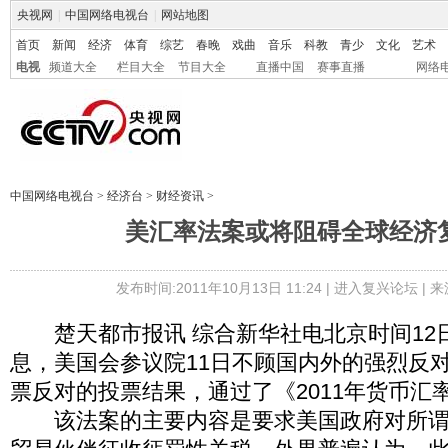
央视网
|
中国网络电视台
|
网站地图
首页
新闻
经济
体育
综艺
春晚
戏曲
音乐
科教
青少
文化
艺术
电视
频道大全
栏目大全
节目大全
直播中国
赛事直播
网络
中国网络电视台
>
经济台
>
财经资讯
>
美汇率法案或将阻碍全球经济
发布时间:2011年10月13日 11:24 |
进入复兴论坛
| 
楚天都市报讯 综合新华社电北京时间12日
息，美国会参议院11日不顾国内外的强烈反对
票反对的投票结果，通过了《2011年货币汇
该法案的主要内容是要求美国政府对所谓“