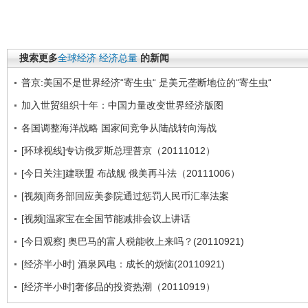
搜索更多
全球经济
经济总量
的新闻
普京:美国不是世界经济“寄生虫“ 是美元垄断地位的“寄生虫“
加入世贸组织十年：中国力量改变世界经济版图
各国调整海洋战略 国家间竞争从陆战转向海战
[环球视线]专访俄罗斯总理普京（20111012）
[今日关注]建联盟 布战舰 俄美再斗法（20111006）
[视频]商务部回应美参院通过惩罚人民币汇率法案
[视频]温家宝在全国节能减排会议上讲话
[今日观察] 奥巴马的富人税能收上来吗？(20110921)
[经济半小时] 酒泉风电：成长的烦恼(20110921)
[经济半小时]奢侈品的投资热潮（20110919）