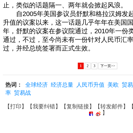
止，类似的话题隔一、两年就会掀起风浪。
自2005年美国参议员舒默和格拉汉姆发
升值的议案以来，这一话题几乎年年在美国国会
年，舒默的议案在参议院通过，2010年一份
通过，不过，至今尚未有一份针对人民币汇
过，并经总统签署而正式生效。
1
2
3
下一页>>
热词：
全球经济
经济总量
人民币升值
美欧
贸易
率
贸易战
【
打印
】【
我要纠错
】【
复制链接
】【
转发邮件
】
】