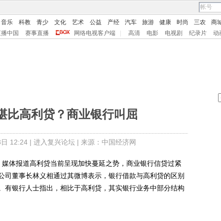
音乐
科教
青少
文化
艺术
公益
产经
汽车
旅游
健康
时尚
三农
商
直播中国
赛事直播
网络电视客户端
|
高清
电影
电视剧
纪录片
动
堪比高利贷？商业银行叫屈
 12:24 |
进入复兴论坛
| 来源：中国经济网
来，媒体报道高利贷当前呈现加快蔓延之势，商业银行信贷过紧
公司董事长林义相通过其微博表示，银行借款与高利贷的区别
。有银行人士指出，相比于高利贷，其实银行业务中部分结构