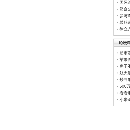
国际
奶企
参与
希腊
徐立
论坛
超市
苹果
房子
航天
炒白
50
看看
小米