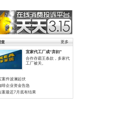
调查
更多
宜家代工厂成“弃妇”
合作存霸王条款，多家代
工厂被关。
宝案件波澜起伏
咖啡企业资金告急
吉案最迟7月底有结果