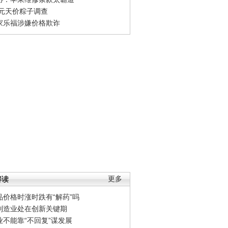
0元天价粽子调查
家乐福涉嫌价格欺诈
解读
更多
品价格时涨时跌有“解药”吗
制造业处在创新关键期
业不能靠“不回复”谋发展