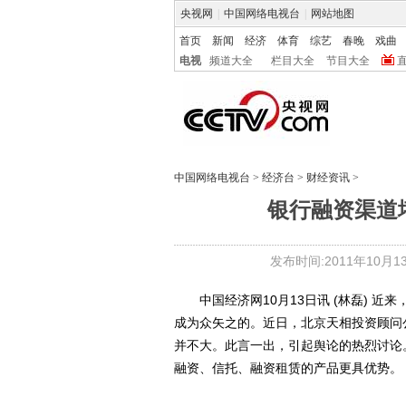
央视网
|
中国网络电视台
|
网站地图
首页
新闻
经济
体育
综艺
春晚
戏曲
电视
频道大全
栏目大全
节目大全
中国网络电视台
>
经济台
>
财经资讯
>
银行融资渠道
发布时间:2011年10月13日
中国经济网10月13日讯 (林磊) 近
成为众矢之的。近日，北京天相投资顾问
并不大。此言一出，引起舆论的热烈讨论
融资、信托、融资租赁的产品更具优势。