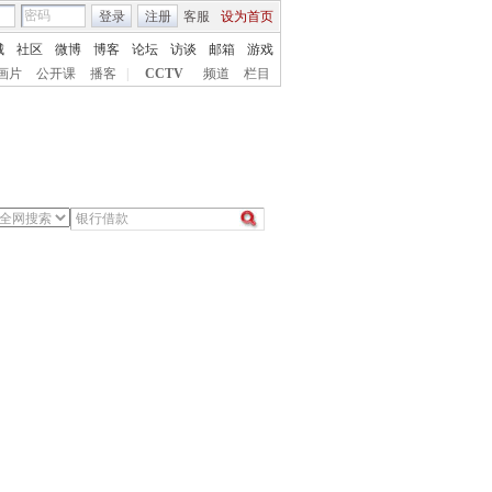
登录
注册
客服
设为首页
城
社区
微博
博客
论坛
访谈
邮箱
游戏
画片
公开课
播客
|
CCTV
频道
栏目