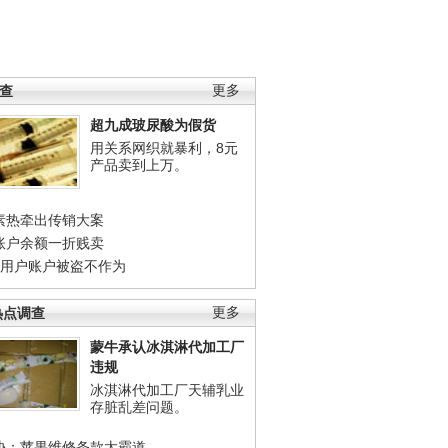
调查
更多
超九成玻尿酸为假货
用关系网织就暴利，8元
产品卖到上万。
素热牵出传销大案
账户余额一折贱卖
店用户账户被盗不作为
热点调查
更多
蒙牛承认冰淇淋代加工厂
违规
冰淇淋代加工厂天辅乳业
存脏乱差问题。
协：苹果维修条款太霸道