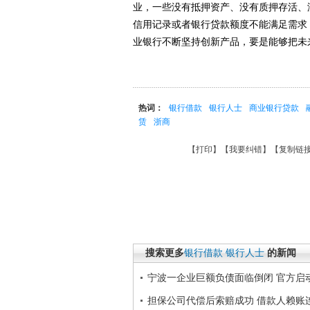
业，一些没有抵押资产、没有质押存活、
信用记录或者银行贷款额度不能满足需求
业银行不断坚持创新产品，要是能够把未
热词：
银行借款
银行人士
商业银行贷款
赁
浙商
【
打印
】【
我要纠错
】【
复制链
搜索更多
银行借款
银行人士
的新闻
宁波一企业巨额负债面临倒闭 官方启
担保公司代偿后索赔成功 借款人赖账