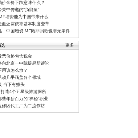
油价金价下跌意味什么？
公关中传递的“负能量”
IMF增资能为中国带来什么
造血还需依靠基本制度变革
凡：中国增资IMF既非捐款也非无条件
精选
更多
发票价格包含税金
将向北京一中院提起新诉讼
不用该怎么放？
活动几乎涵盖各个领域
银 当下有赚头
0万打造4个五星级旅游厕所
那些年薪百万的“神秘”职业
返修因代工厂为二流作坊