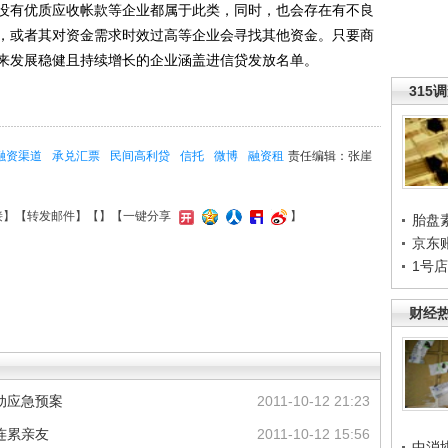
没有优质应收帐款等企业都属于此类，同时，也会存在有不良
，或者其对资金需求时效过高等企业会寻找其他资金。只要商
来发展稳健且持续增长的企业涵盖进信贷发放名单。
315
融资渠道
承兑汇票
民间高利贷
信托
微博
融资租
责任编辑：张崖
接
】【
转发邮件
】【
】
【一键分享
】
胎盘
京东
1号
财经
动应急预案
2011-10-12 21:23
连累亲友
2011-10-12 15:56
中消