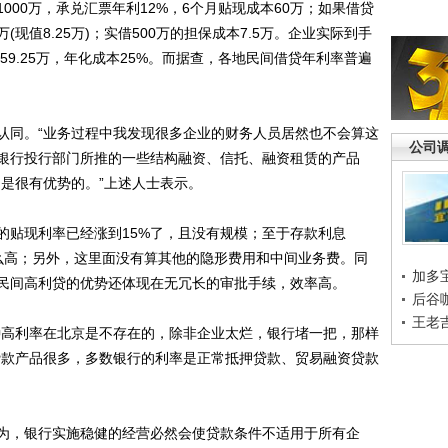
0万，承兑汇票年利12%，6个月贴现成本60万；如果借贷
5万(现值8.25万)；实借500万的担保成本7.5万。企业实际到手
5万，成本59.25万，年化成本25%。而据查，各地民间借贷年利率普遍
同。“业务过程中我发现很多企业的财务人员居然也不会算这
公司
银行投行部门所推的一些结构融资、信托、融资租赁的产品
却是很有优势的。”上述人士表示。
贴现利率已经涨到15%了，且没有规模；至于存款利息
%那么高；另外，这里面没有算其他的隐形费用和中间业务费。同
加多
民间高利贷的优势还体现在无冗长的审批手续，效率高。
后谷
王老
高利率在北京是不存在的，除非企业太烂，银行堵一把，那样
贷款产品很多，多数银行的利率是正常抵押贷款、贸易融资贷款
，银行实施稳健的经营必然会使贷款条件不适用于所有企