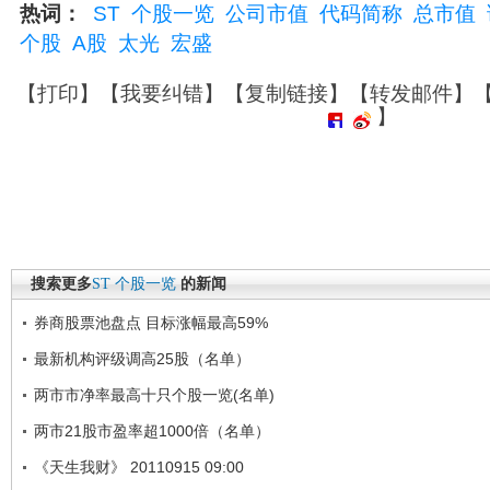
热词：
ST
个股一览
公司市值
代码简称
总市值
个股
A股
太光
宏盛
【
打印
】【
我要纠错
】【
复制链接
】【
转发邮件
】
】
搜索更多
ST
个股一览
的新闻
券商股票池盘点 目标涨幅最高59%
最新机构评级调高25股（名单）
两市市净率最高十只个股一览(名单)
两市21股市盈率超1000倍（名单）
《天生我财》 20110915 09:00