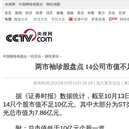
央视网
|
中国网络电视台
|
网站地图
首页
新闻
经济
体育
综艺
春晚
戏曲
音乐
科教
青少
文化
艺术
电视
频道大全
栏目大全
节目大全
直播中国
赛事直播
网络
中国网络电视台
>
经济台
>
财经资讯
>
两市袖珍股盘点 14公司市值不
发布时间:2011年10月13日 16:28 |
进入复兴论坛
| 
据《证券时报》数据统计，截至10月13日
14只个股市值不足10亿元。其中大部分为ST
光总市值为7.86亿元。
附：总市值低于10亿元个股一览