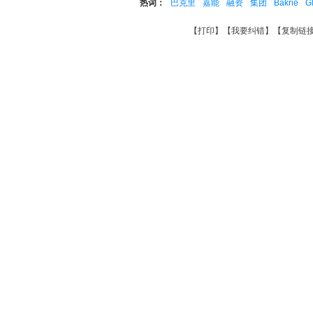
热词：
巴克里
嘉能
融资
集团
Bakrie
G
【
打印
】【
我要纠错
】【
复制链