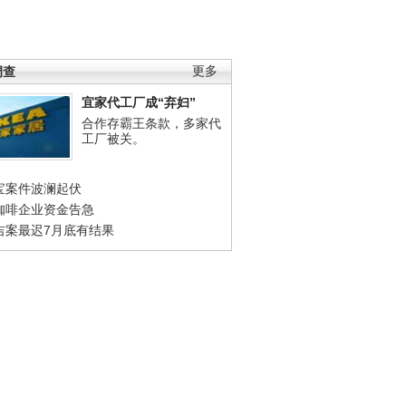
调查
更多
宜家代工厂成“弃妇”
合作存霸王条款，多家代
工厂被关。
宝案件波澜起伏
咖啡企业资金告急
吉案最迟7月底有结果