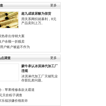
调查
更多
超九成玻尿酸为假货
用关系网织就暴利，8元
产品卖到上万。
素热牵出传销大案
账户余额一折贱卖
店用户账户被盗不作为
热点调查
更多
蒙牛承认冰淇淋代加工厂
违规
冰淇淋代加工厂天辅乳业
存脏乱差问题。
协：苹果维修条款太霸道
0元天价粽子调查
家乐福涉嫌价格欺诈