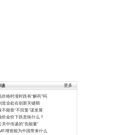
解读
更多
品价格时涨时跌有“解药”吗
制造业处在创新关键期
业不能靠“不回复”谋发展
油价金价下跌意味什么？
公关中传递的“负能量”
IMF增资能为中国带来什么