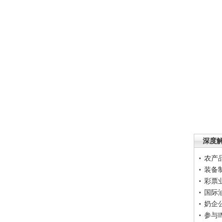
深度
农产
装备
彩票
国际
奶企
参与