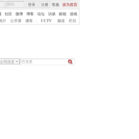
登录
注册
客服
设为首页
城
社区
微博
博客
论坛
访谈
邮箱
游戏
画片
公开课
播客
|
CCTV
频道
栏目