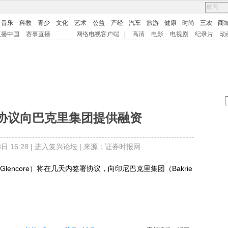
音乐
科教
青少
文化
艺术
公益
产经
汽车
旅游
健康
时尚
三农
商
直播中国
赛事直播
网络电视客户端
|
高清
电影
电视剧
纪录片
动
协议向巴克里集团提供融资
 16:28 |
进入复兴论坛
| 来源：证券时报网
encore）将在几天内签署协议，向印尼巴克里集团（Bakrie
。