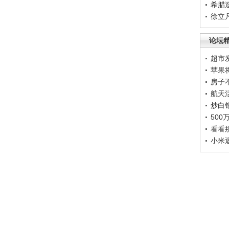
希腊
徐立
论坛
超市
苹果
房子
航天
炒白
50
看看
小米