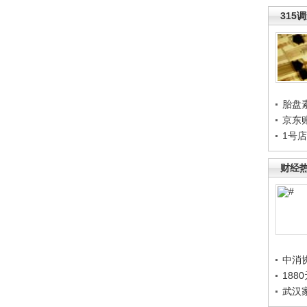
315
胎盘
京东
1号
财经
中消
188
武汉