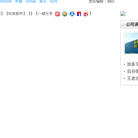
lencore
外媒
Group
美元
10月
责任编辑：胡巨
接
】【
转发邮件
】【
】
【一键分享
】
公司
加多
后谷
王老