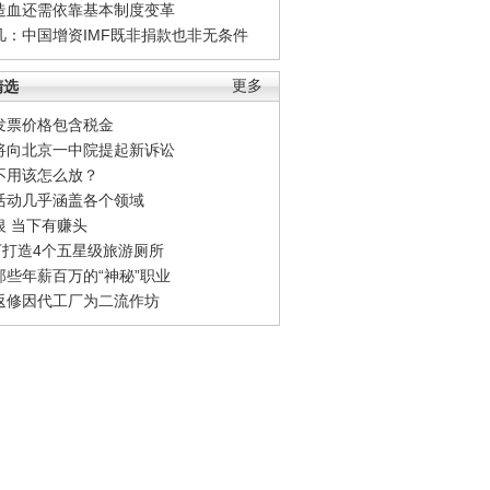
造血还需依靠基本制度变革
凡：中国增资IMF既非捐款也非无条件
精选
更多
发票价格包含税金
将向北京一中院提起新诉讼
不用该怎么放？
活动几乎涵盖各个领域
银 当下有赚头
0万打造4个五星级旅游厕所
那些年薪百万的“神秘”职业
返修因代工厂为二流作坊