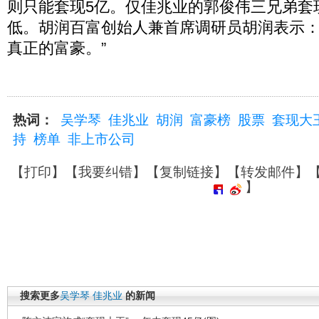
则只能套现5亿。仅佳兆业的郭俊伟三兄弟套
低。胡润百富创始人兼首席调研员胡润表示：
真正的富豪。”
热词：
吴学琴
佳兆业
胡润
富豪榜
股票
套现大
持
榜单
非上市公司
【
打印
】【
我要纠错
】【
复制链接
】【
转发邮件
】
】
搜索更多
吴学琴
佳兆业
的新闻