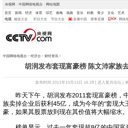
央视网
|
中国网络电视台
|
网站地图
首页
新闻
经济
体育
综艺
春晚
戏曲
音乐
科教
青少
文化
艺术
电视
频道大全
栏目大全
节目大全
直播中国
赛事直播
网络
中国网络电视台
>
经济台
>
财经资讯
>
胡润发布套现富豪榜 陈文沛家族去
发布时间:2011年10月13日 16:28 |
进入复兴论坛
|
昨天下午，胡润发布2011套现富豪榜，
族卖掉企业后获利45亿，成为今年的“套现大
豪，如果其股票放到现在其价值将大幅缩
榜单显示，过去一年套现超8亿的中国富豪