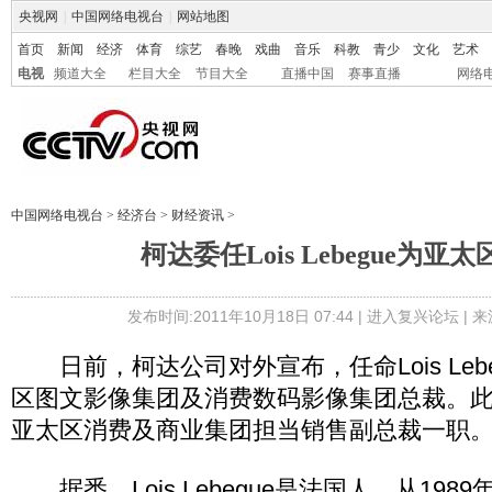
央视网
|
中国网络电视台
|
网站地图
首页
新闻
经济
体育
综艺
春晚
戏曲
音乐
科教
青少
文化
艺术
电视
频道大全
栏目大全
节目大全
直播中国
赛事直播
网络
中国网络电视台
>
经济台
>
财经资讯
>
柯达委任Lois Lebegue为亚
发布时间:2011年10月18日 07:44 |
进入复兴论坛
| 
日前，柯达公司对外宣布，任命Lois Leb
区图文影像集团及消费数码影像集团总裁。此前，Lo
亚太区消费及商业集团担当销售副总裁一职
据悉，Lois Lebegue是法国人，从198