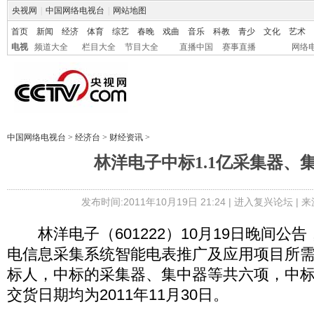
央视网
|
中国网络电视台
|
网站地图
首页
新闻
经济
体育
综艺
春晚
戏曲
音乐
科教
青少
文化
艺术
电视
频道大全
栏目大全
节目大全
直播中国
赛事直播
网络
中国网络电视台
>
经济台
>
财经资讯
>
林洋电子中标1.1亿采集器、
发布时间:2011年10月19日 21:24 |
进入复兴论坛
| 
林洋电子（601222）10月19日晚间公告，
电信息采集系统智能电表推广及应用项目所需
标人，中标的采集器、集中器等共六项，中标总
交货日期均为2011年11月30日。