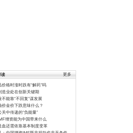
解读
更多
品价格时涨时跌有“解药”吗
制造业处在创新关键期
业不能靠“不回复”谋发展
油价金价下跌意味什么？
公关中传递的“负能量”
IMF增资能为中国带来什么
造血还需依靠基本制度变革
凡：中国增资IMF既非捐款也非无条件