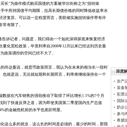
买长”为操作模式购买国债的方案被华尔街称之为“扭转操
长手中所持国债平均期限，拉高长期债价格的同时降低收益率水
经济复苏。可以说一定程度而言，美联储实施扭转操作带有许
非常有限了。
格告诉记者，问题是，我们得由一个如此深得探底来恢复经济
次量化宽松政策，毕竟利率自
2008
年
12
月以来已经达到历史最
作为政策调控的空间已经不大了。
长的尚达曼说，就货币政策而言，我认为在未来的相当长一段时
深度
。也就是说，无论就短期和长期而言，利率将继续保持在一个
农产
装备
彩票
幅数据在汽车销售的强劲推动下取得了环比增长
1.1%
的
7
个月
国际
找到了快速反弹之道，因为即使美国第二季度国内生产总值
奶企
4%
的金融危机前的水平也差距明显。
参与
希腊
消化这么多的就业，这么长的时间是必须的，最少的时间，那我
徐立