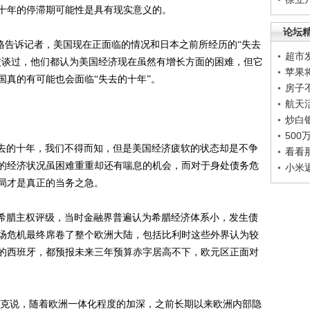
十年的停滞期可能性是具有现实意义的。
论坛
格告诉记者，美国现在正面临的情况和日本之前所经历的“失去
超市
交谈过，他们都认为美国经济现在虽然有增长方面的困难，但它
苹果
国真的有可能也会面临“失去的十年”。
房子
航天
炒白
50
去的十年，我们不得而知，但是美国经济疲软的状态却是不争
看看
的经济状况虽困难重重却还有喘息的机会，而对于身处债务危
小米
局才是真正的当务之急。
希腊主权评级，当时金融界普遍认为希腊经济体系小，发生债
场危机最终席卷了整个欧洲大陆，包括比利时这些外界认为较
的西班牙，都预报未来三年预算赤字居高不下，欧元区正面对
菲克说，随着欧洲一体化程度的加深，之前长期以来欧洲内部隐