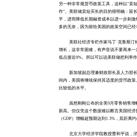
另一种非常规货币政策工具，这种以“卖短
作”。美联储卖短买长的目的很明确：延
平，进而降低长期融资成本以进一步刺激
多的无奈，因为留给美国的政策空间已经
美联社经济专栏作家马丁·克鲁斯汀
增长，这非常困难，有声音说不要再来一
低点接近
0%
。所以可以说美联储把利率
新加坡副总理兼财政部长及人力部
间内，美国将继续保持其适度的货币政策
比较低的水平。
虽然刚刚公布的全美
9
月零售销售增
新高。但仅凭这个数据难以断言美国经济
（
GDP
）增幅超预期达到
1.3%
，其距离约
北京大学经济学院教授曹和平说，