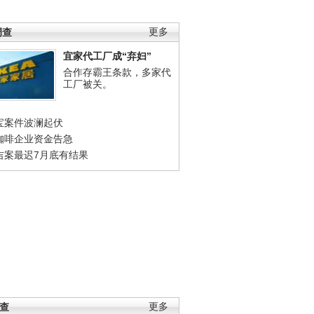
调查
更多
宜家代工厂成“弃妇”
合作存霸王条款，多家代
工厂被关。
宝案件波澜起伏
咖啡企业资金告急
吉案最迟7月底有结果
调查
更多