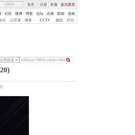
登录
注册
客服
设为首页
城
社区
微博
博客
论坛
访谈
邮箱
游戏
画片
公开课
播客
|
CCTV
频道
栏目
0)
时