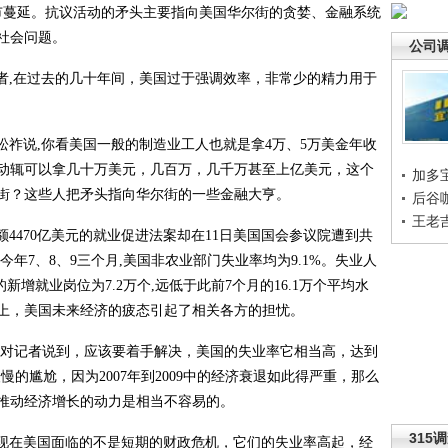
市蔓延。抗议活动的矛头主要指向美国华尔街的贪婪、金融系统
社会问题。
公司
者
,
在过去的几十年间，美国过于强调效率，非常少的精力用于
松祚说
,
你看美国一般的制造业工人也就是拿
4
万、
5
万美金年收
动辄可以拿几十万美元，几百万，几千万甚至上亿美元，这个
加多
街？这些人把矛头指向华尔街的一些金融大亨。
后谷
王老
额
4470
亿美元的就业促进法案却在
11
日美国国会参议院遭到共
今年
7
、
8
、
9
三个月
,
美国非农业部门失业率均为
9.1%
。失业人
的新增就业岗位为
7.2
万个
,
远低于此前
7
个月的
16.1
万个平均水
上，美国未来经济的疲态引起了相关各方的担忧。
格对记者说到，应该要着手解决，美国的失业率它相当高，达到
缓慢的尴尬，因为
2007
年到
2009
中的经济衰退如此得严重，那么
推动经济增长的动力是相当不容易的。
315
现在美国面临的不是短期的财政危机，它们的失业率高起，经