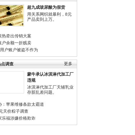
超九成玻尿酸为假货
用关系网织就暴利，8元
产品卖到上万。
素热牵出传销大案
账户余额一折贱卖
店用户账户被盗不作为
热点调查
更多
蒙牛承认冰淇淋代加工厂
违规
冰淇淋代加工厂天辅乳业
存脏乱差问题。
协：苹果维修条款太霸道
0元天价粽子调查
家乐福涉嫌价格欺诈