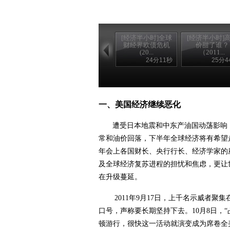
[经济半小时]全球
[经济半小时]
财经界欧债危机
价甜了谁？
(20...
（2011...
24分11秒
25分4
一、
美国经济继续恶化
遭受日本地震和中东产油国动荡影响
常和油价回落，下半年全球经济将有希望
年会上各国财长、央行行长、经济学家的
及全球经济复苏进程的担忧和焦虑，更让
在升级蔓延。
2011
年
9
月
17
日，上千名示威者聚集
口号，声称要长期坚持下去。
10
月
8
日
，
顿游行，很快这一活动就演变成为席卷全