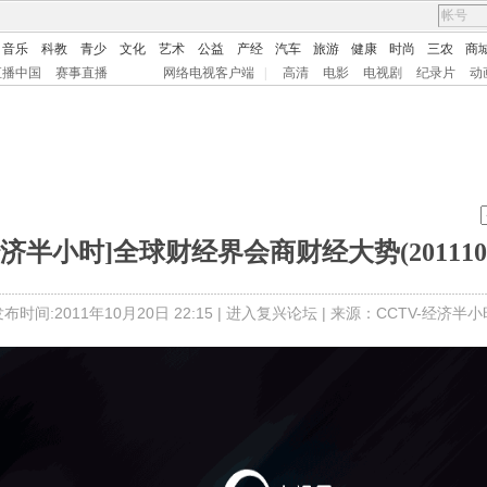
音乐
科教
青少
文化
艺术
公益
产经
汽车
旅游
健康
时尚
三农
商
直播中国
赛事直播
网络电视客户端
|
高清
电影
电视剧
纪录片
动
经济半小时]全球财经界会商财经大势(2011102
布时间:2011年10月20日 22:15 |
进入复兴论坛
| 来源：CCTV-经济半小