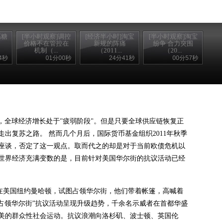
高糖
[半小时观察]调控
[经济半小时]淘宝
[半小时观察]淘宝
价格不在管控在
新规的阵痛
纷争 合力突围
机制（...
（2011...
（20...
4秒
01分00秒
24分41秒
00分57秒
，全球经济增长处于
"
疲弱阶段
"
。但是只要全球供应链恢复正
走出复苏之路。
然而几个月后，国际货币基金组织
2011
年秋季
座谈，否定了这一观点。取而代之的却是对于当前欧债危机以
世界经济充满变数的是，目前针对美国华尔街的抗议活动已经
在美国纽约曼哈顿，试图占领华尔街，他们带着帐篷，高喊着
“占领华尔街”抗议活动呈现升级趋势，千余名示威者在首都华盛
美的群众性社会运动。抗议浪潮向洛杉矶、波士顿、英国伦