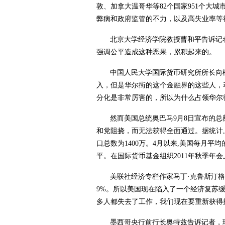
敦、加拿大温哥华等
82
个国家
951
个大城
弊病和政府监管的不力，以及高失业率等
北京大学经济学院教授曹和平告诉记
强调公平造成这种恶果，累积起来的。
中国人民大学国际货币研究所所长向
入，但是华尔街的这个金融界的这些人，
分化是非常厉害的，所以为什么占领华尔
然而美国总统奥巴马
9
月
8
日
宣布的总
和党阻挠，而无法获得全面通过。据统计
,
口总数为
1400
万。
4
月以来
,
美国每月平均
平。在国际货币基金组织
2011
年秋季年会
美联社经济专栏作家马丁·克鲁斯汀
9%
。所以美国现在陷入了一个经济复苏
多人都失去了工作，我们现在要重新获得
墨西哥央行前行长奥特兹告诉记者，