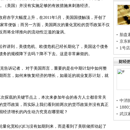
，（美国）并没有实施足够的有效措施来刺激经济。
政府赤字大幅度上升，在
2011
年
5
月，美国国债触顶，开创了
家常便饭；而另一方面，美国两次的量化宽松的货币政策不仅
反而将全球推向的流动性泛滥的漩涡。
胎盘
京东
松祚讲到，美债危机、欧债危机已经长期化了，美国这个债务
1号
债务的规模降下去吗？降不下去。这是非常麻烦的。
财经
菲克告诉记者，
对于美国而言，重要的是在中期计划中如何整
期而言，如何来恢复经济的增长，如最近的就业复苏计划，就
二次探底的关键节点上，本次来参加年会的各方人士都非常关
中消
的货币政策，而实际上我们看到前两次的货币政策并没有真正
188
国经济增长的内生动力究竟在哪里呢？
武汉
轮量化宽松
(QE3)
没有如期到来，而是看到了美联储挥动起了