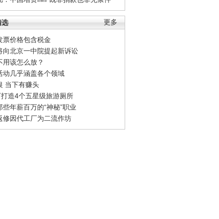
精选
更多
发票价格包含税金
将向北京一中院提起新诉讼
不用该怎么放？
活动几乎涵盖各个领域
银 当下有赚头
0万打造4个五星级旅游厕所
那些年薪百万的“神秘”职业
返修因代工厂为二流作坊