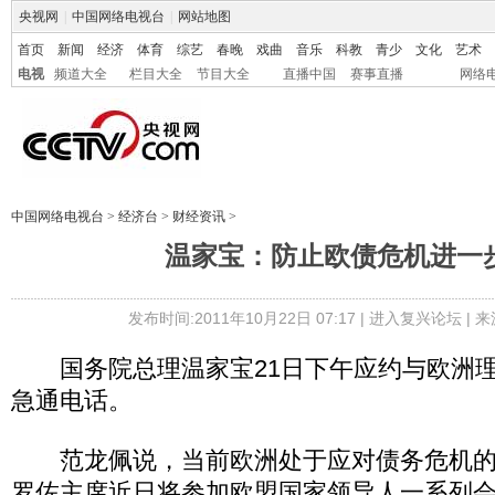
央视网
|
中国网络电视台
|
网站地图
首页
新闻
经济
体育
综艺
春晚
戏曲
音乐
科教
青少
文化
艺术
电视
频道大全
栏目大全
节目大全
直播中国
赛事直播
网络
中国网络电视台
>
经济台
>
财经资讯
>
温家宝：防止欧债危机进一
发布时间:2011年10月22日 07:17 |
进入复兴论坛
| 
国务院总理温家宝21日下午应约与欧洲理
急通电话。
范龙佩说，当前欧洲处于应对债务危机的
罗佐主席近日将参加欧盟国家领导人一系列