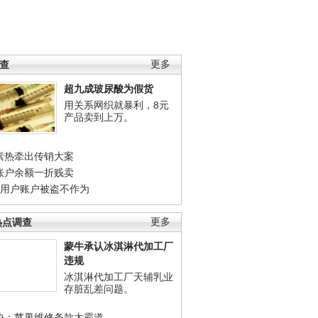
调查
更多
超九成玻尿酸为假货
用关系网织就暴利，8元
产品卖到上万。
素热牵出传销大案
账户余额一折贱卖
店用户账户被盗不作为
热点调查
更多
蒙牛承认冰淇淋代加工厂
违规
冰淇淋代加工厂天辅乳业
存脏乱差问题。
协：苹果维修条款太霸道