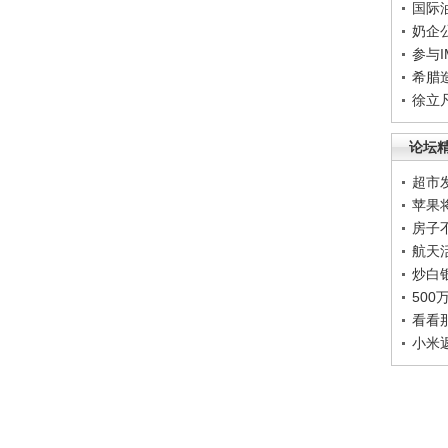
国际
奶企
参与
希腊
徐立
论坛
超市
苹果
房子
航天
炒白
50
看看
小米