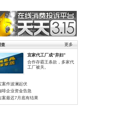
调查
更多
宜家代工厂成“弃妇”
合作存霸王条款，多家代
工厂被关。
宝案件波澜起伏
咖啡企业资金告急
吉案最迟7月底有结果