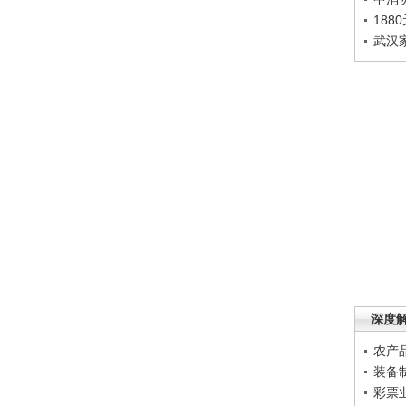
188
武汉
深度
农产
装备
彩票