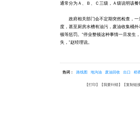
通常分为Ａ、Ｂ、Ｃ三级，Ａ级说明该餐
政府相关部门会不定期突然检查，一旦
度，甚至厨房水槽有油污，废油收集桶外
顿等惩罚。“停业整顿这种事情一旦发生
失，”赵经理说。
热词：
路线图
地沟油
废油回收
出口
稻
【
打印
】【
我要纠错
】【
复制链