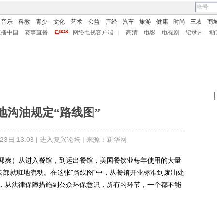
音乐
科教
青少
文化
艺术
公益
产经
汽车
旅游
健康
时尚
三农
商
直播中国
赛事直播
网络电视客户端
|
高清
电影
电视剧
纪录片
动
地沟油规定“路线图”
日 13:03 |
进入复兴论坛
| 来源：新华网
爽）从进入餐馆，到运出餐馆，美国餐饮业每年使用的大量
按部就班地流动。在这张“路线图”中，从餐馆开业标准到废油处
，从法律保障措施到公众环保意识，所有的环节，一个都不能