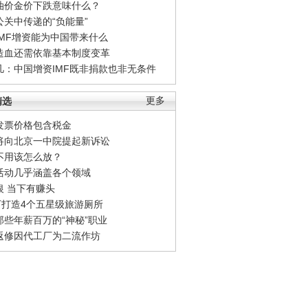
油价金价下跌意味什么？
公关中传递的“负能量”
IMF增资能为中国带来什么
造血还需依靠基本制度变革
凡：中国增资IMF既非捐款也非无条件
精选
更多
发票价格包含税金
将向北京一中院提起新诉讼
不用该怎么放？
活动几乎涵盖各个领域
银 当下有赚头
0万打造4个五星级旅游厕所
那些年薪百万的“神秘”职业
返修因代工厂为二流作坊