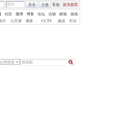
登录
注册
客服
设为首页
城
社区
微博
博客
论坛
访谈
邮箱
游戏
画片
公开课
播客
|
CCTV
频道
栏目