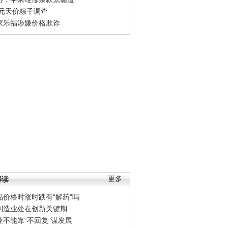
0元天价粽子调查
家乐福涉嫌价格欺诈
解读
更多
品价格时涨时跌有“解药”吗
制造业处在创新关键期
业不能靠“不回复”谋发展