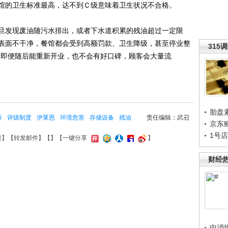
馆的卫生标准最高，达不到Ｃ级意味着卫生状况不合格。
发现废油随污水排出，或者下水道积累的残油超过一定限
表面不干净，餐馆都会受到高额罚款、卫生降级，甚至停业整
315
，即便随后能重新开业，也不会有好口碑，顾客会大量流
胎盘
香
评级制度
伊莱恩
环境危害
存储设备
残油
责任编辑：武召
京东
1号
接
】【
转发邮件
】【
】
【一键分享
】
财经
中消