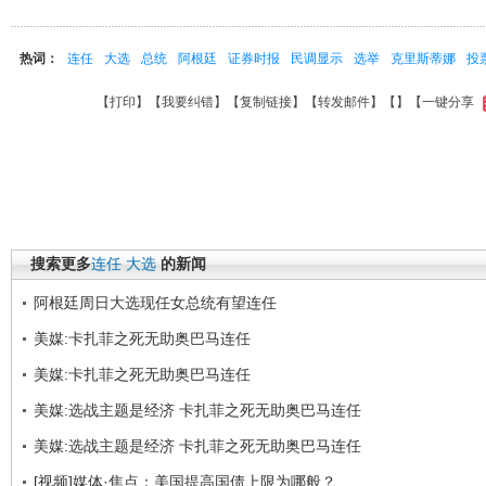
热词：
连任
大选
总统
阿根廷
证券时报
民调显示
选举
克里斯蒂娜
投
【
打印
】【
我要纠错
】【
复制链接
】【
转发邮件
】【
】
【一键分享
搜索更多
连任
大选
的新闻
阿根廷周日大选现任女总统有望连任
美媒:卡扎菲之死无助奥巴马连任
美媒:卡扎菲之死无助奥巴马连任
美媒:选战主题是经济 卡扎菲之死无助奥巴马连任
美媒:选战主题是经济 卡扎菲之死无助奥巴马连任
[视频]媒体·焦点：美国提高国债上限为哪般？