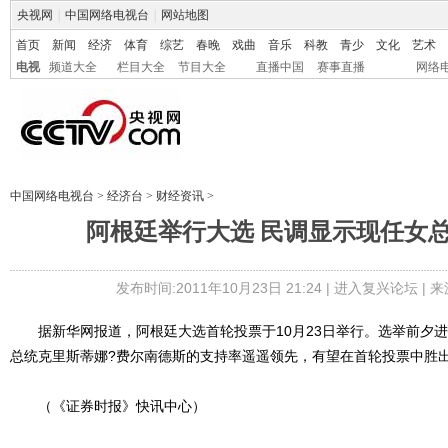
央视网
|
中国网络电视台
|
网站地图
首页
新闻
经济
体育
综艺
春晚
戏曲
音乐
科教
青少
文化
艺术
电视
频道大全
栏目大全
节目大全
直播中国
赛事直播
网络
中国网络电视台
>
经济台
>
财经资讯
>
阿根廷举行大选 民调显示现任女
发布时间:2011年10月23日 21:24 |
进入复兴论坛
| 
据新华网报道，阿根廷大选首轮投票于10月23日举行。选举前夕进
总统克里斯蒂娜?费尔南德斯的支持率遥遥领先，有望在首轮投票中胜
（《证券时报》快讯中心）