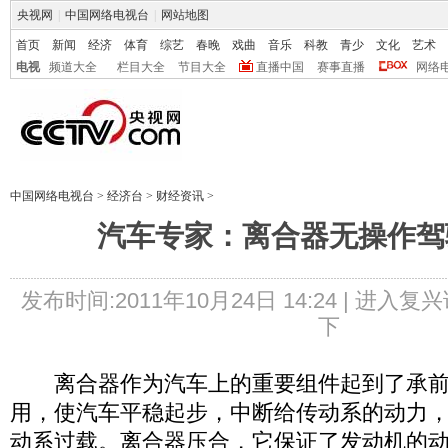
央视网
|
中国网络电视台
|
网站地图
首页
新闻
经济
体育
综艺
春晚
戏曲
音乐
科教
青少
文化
艺术
电视
频道大全
栏目大全
节目大全
直播中国
赛事直播
网络
中国网络电视台
>
经济台
>
财经资讯
>
汽车专家：离合器无操作驾
发布时间:2011年10月24日 14:24 |
进入复兴
下
离合器作为汽车上的重要组件起到了承前
用，使汽车平稳起步，中断给传动系的动力
动系过载。离合器压合，它保证了发动机的