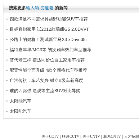
搜索更多
输入轴
变速箱
的新闻
四款满足不同需求具越野功能SUV车推荐
目标直指家用 试2012款瑞麒G5 2.0DVVT
公路上的健将！测试新宝马X3 xDrive35i
福特嘉年华/MG3等 初次购车热门车型推荐
替代老三样 捷达同价位自主家用车推荐
配置性能全面升级 4款全新换代车型推荐
广汽传祺：车艺复兴 树立B级车新高度
谁的四驱强 途观等主流SUV对比导购
太阳能汽车
太阳能汽车
关于CCTV
|
联系CCTV
|
关于CNTV
|
联系CNTV
|
人才招聘