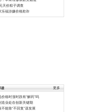
0元天价粽子调查
家乐福涉嫌价格欺诈
解读
更多
品价格时涨时跌有“解药”吗
制造业处在创新关键期
业不能靠“不回复”谋发展