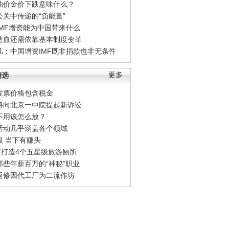
油价金价下跌意味什么？
公关中传递的“负能量”
IMF增资能为中国带来什么
造血还需依靠基本制度变革
凡：中国增资IMF既非捐款也非无条件
精选
更多
发票价格包含税金
将向北京一中院提起新诉讼
不用该怎么放？
活动几乎涵盖各个领域
银 当下有赚头
0万打造4个五星级旅游厕所
那些年薪百万的“神秘”职业
返修因代工厂为二流作坊