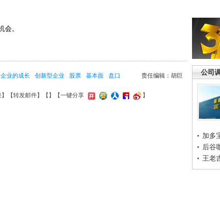
机会。
公司
企业的成长
创新型企业
股票
基本面
盘口
责任编辑：胡巨
接
】【
转发邮件
】【
】
【一键分享
】
加多
后谷
王老