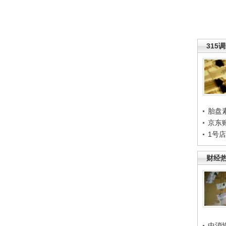
315
胎盘
京东
1号
财经
中消