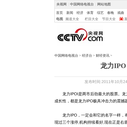
央视网
|
中国网络电视台
|
网站地图
首页
新闻
经济
体育
综艺
春晚
戏曲
电视
频道大全
栏目大全
节目大全
中国网络电视台
>
经济台
>
财经资讯
>
龙力IP
发布时间:2011年10月24日
龙力IPOI是两市后劲最大的股票。龙
成长性，都是龙力IPO极具冲击力的震撼
龙力IPO，一定会和它的名字一样，有
现过三个涨停,机构持续看好,现在正是右