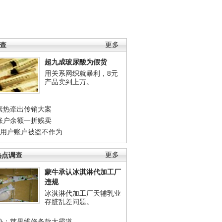
调查
更多
超九成玻尿酸为假货
用关系网织就暴利，8元
产品卖到上万。
素热牵出传销大案
账户余额一折贱卖
店用户账户被盗不作为
热点调查
更多
蒙牛承认冰淇淋代加工厂
违规
冰淇淋代加工厂天辅乳业
存脏乱差问题。
协：苹果维修条款太霸道