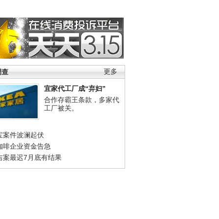
调查
更多
宜家代工厂成“弃妇”
合作存霸王条款，多家代
工厂被关。
宝案件波澜起伏
咖啡企业资金告急
吉案最迟7月底有结果