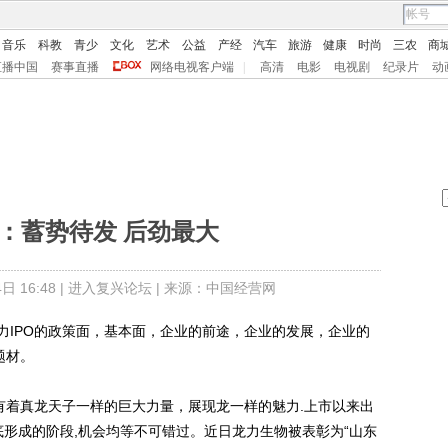
音乐
科教
青少
文化
艺术
公益
产经
汽车
旅游
健康
时尚
三农
商
直播中国
赛事直播
网络电视客户端
|
高清
电影
电视剧
纪录片
动
O：蓄势待发 后劲最大
 16:48 |
进入复兴论坛
| 来源：中国经营网
力IPO的政策面，基本面，企业的前途，企业的发展，企业的
题材。
着真龙天子一样的巨大力量，展现龙一样的魅力.上市以来出
底形成的阶段,机会均等不可错过。近日龙力生物被表彰为“山东