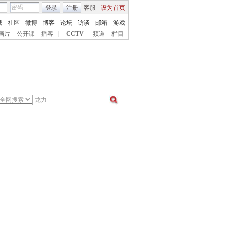
登录
注册
客服
设为首页
城
社区
微博
博客
论坛
访谈
邮箱
游戏
画片
公开课
播客
|
CCTV
频道
栏目