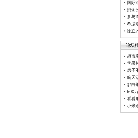
国际
奶企
参与
希腊
徐立
论坛
超市
苹果
房子
航天
炒白
50
看看
小米