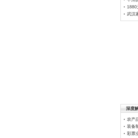
188
武汉
深度
农产
装备
彩票