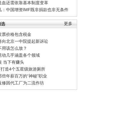
造血还需依靠基本制度变革
凡：中国增资IMF既非捐款也非无条件
精选
更多
发票价格包含税金
将向北京一中院提起新诉讼
不用该怎么放？
活动几乎涵盖各个领域
银 当下有赚头
0万打造4个五星级旅游厕所
那些年薪百万的“神秘”职业
返修因代工厂为二流作坊