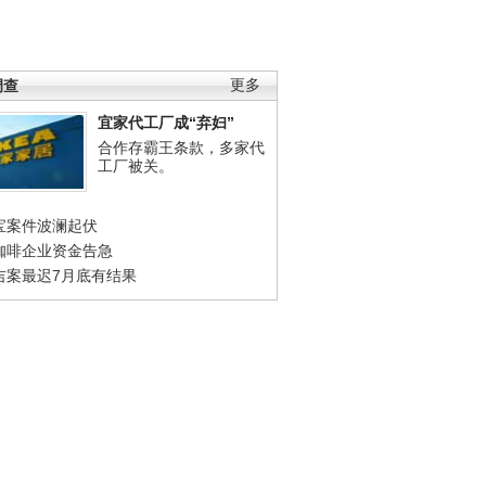
调查
更多
宜家代工厂成“弃妇”
合作存霸王条款，多家代
工厂被关。
宝案件波澜起伏
咖啡企业资金告急
吉案最迟7月底有结果