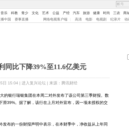
音乐
科教
青少
文化
艺术
公益
产经
汽车
旅游
健康
时尚
三农
商
直播中国
赛事直播
网络电视客户端
|
高清
电影
电视剧
纪录片
动
同比下降39%至11.6亿美元
日 15:04 |
进入复兴论坛
| 来源：腾讯财经
大的银行瑞银集团在本周二对外发布了该公司第三季财报。数
下滑39%。据了解，该行在上月对外宣布，因一项未授权的交
发布的一份财报声明中表示，在本财季中，净收益从上年同