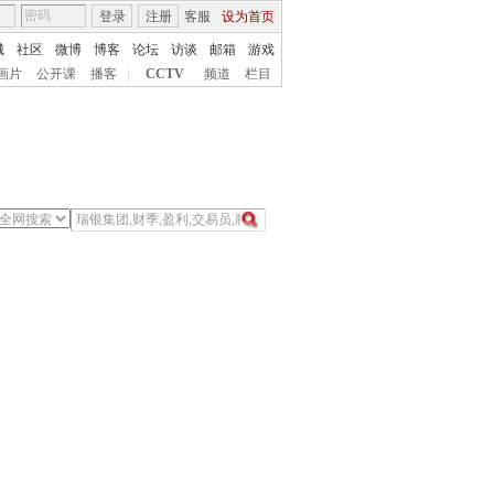
登录
注册
客服
设为首页
城
社区
微博
博客
论坛
访谈
邮箱
游戏
画片
公开课
播客
|
CCTV
频道
栏目