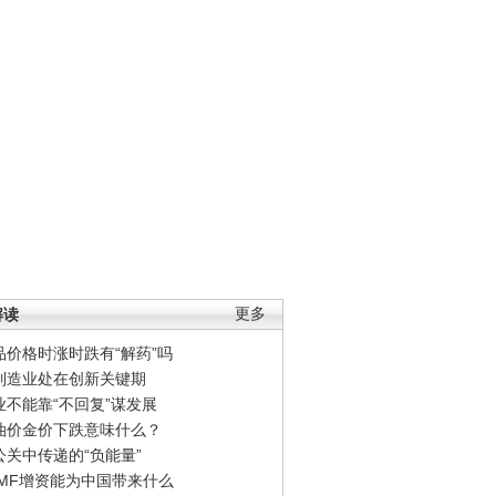
解读
更多
品价格时涨时跌有“解药”吗
制造业处在创新关键期
业不能靠“不回复”谋发展
油价金价下跌意味什么？
公关中传递的“负能量”
IMF增资能为中国带来什么