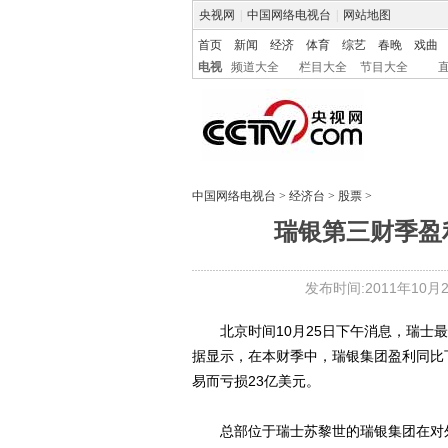
央视网
|
中国网络电视台
|
网站地图
首页
新闻
经济
体育
综艺
春晚
戏曲
电视
频道大全
栏目大全
节目大全
中国网络电视台
>
经济台
>
股票
>
瑞银第三财季盈利
发布时间:2011年10月25
北京时间10月25日下午消息，瑞士最
据显示，在本财季中，瑞银集团盈利同比
易而亏损23亿美元。
总部位于瑞士苏黎世的瑞银集团在对外