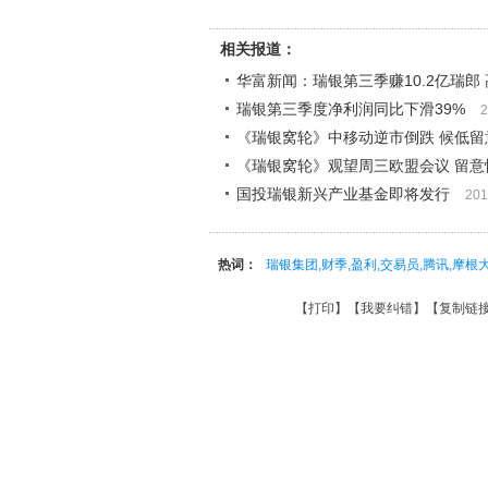
相关报道：
华富新闻：瑞银第三季赚10.2亿瑞郎
瑞银第三季度净利润同比下滑39%
2
《瑞银窝轮》中移动逆市倒跌 候低留意
《瑞银窝轮》观望周三欧盟会议 留意恒指熊
国投瑞银新兴产业基金即将发行
201
热词：
瑞银集团,财季,盈利,交易员,腾讯,摩根
【
打印
】【
我要纠错
】【
复制链