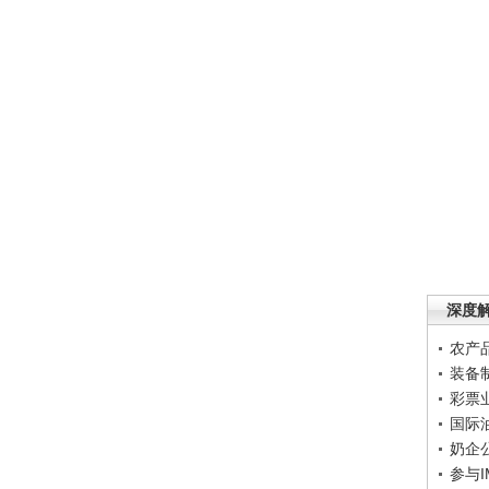
深度
农产
装备
彩票
国际
奶企
参与