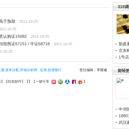
315
 高于预期
2011-10-25
011-10-25
认购证15082
2011-10-25
证67151 / 牛证68718
胎盘
2011-10-25
京东
1-10-25
1号
大通,资本分配,市场分析师
证券,投资银行
责任编辑：李耀威
财经
接
】【
转发邮件
】【
】
【一键分享
】
中消
188
武汉