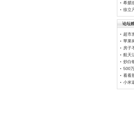
希腊
徐立
论坛
超市
苹果
房子
航天
炒白
50
看看
小米