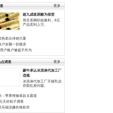
调查
更多
超九成玻尿酸为假货
用关系网织就暴利，8元
产品卖到上万。
素热牵出传销大案
账户余额一折贱卖
店用户账户被盗不作为
热点调查
更多
蒙牛承认冰淇淋代加工厂
违规
冰淇淋代加工厂天辅乳业
存脏乱差问题。
协：苹果维修条款太霸道
0元天价粽子调查
家乐福涉嫌价格欺诈