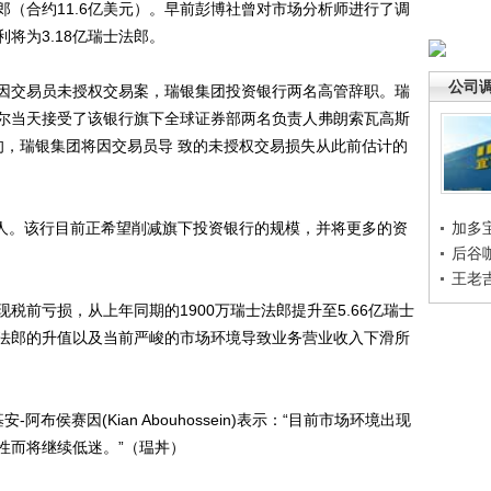
士法郎（合约11.6亿美元）。早前彭博社曾对市场分析师进行了调
将为3.18亿瑞士法郎。
公司
交易员未授权交易案，瑞银集团投资银行两名高管辞职。瑞
尔当天接受了该银行旗下全球证券部两名负责人弗朗索瓦高斯
旬，瑞银集团将因交易员导 致的未授权交易损失从此前估计的
人。该行目前正希望削减旗下投资银行的规模，并将更多的资
加多
后谷
王老
前亏损，从上年同期的1900万瑞士法郎提升至5.66亿瑞士
法郎的升值以及当前严峻的市场环境导致业务营业收入下滑所
安-阿布侯赛因(Kian Abouhossein)表示：“目前市场环境出现
性而将继续低迷。”（瑥丼）