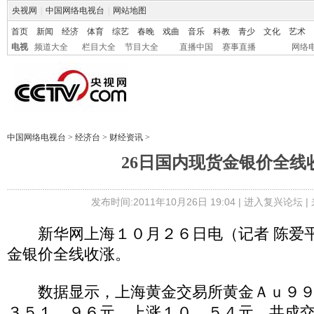
央视网
|
中国网络电视台
|
网站地图
首页
新闻
经济
体育
综艺
春晚
戏曲
音乐
科教
青少
文化
艺术
电视
频道大全
栏目大全
节目大全
直播中国
赛事直播
网络
中国网络电视台
>
经济台
>
财经资讯
>
26日国内现货金银价全线
发布时间:2011年10月26日 19:04 |
进入复兴论坛
|
新华网上海１０月２６日电（记者 陈爱平
金银价全线收涨。
数据显示，上海黄金交易所黄金Ａｕ９９
３５１．９６元，上涨１０．５４元，共成