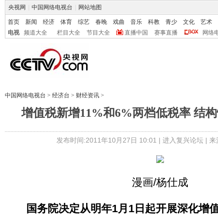
央视网
|
中国网络电视台
|
网站地图
首页
新闻
经济
体育
综艺
春晚
戏曲
音乐
科教
青少
文化
艺术
电视
频道大全
栏目大全
节目大全
直播中国
赛事直播
网络
中国网络电视台
>
经济台
>
财经资讯
>
增值税新增11%和6%两档低税率 结
发布时间:2011年10月27日 10:01 |
进入复兴论坛
| 
漫画/杨仕成
国务院决定从明年1月1日起开展深化增