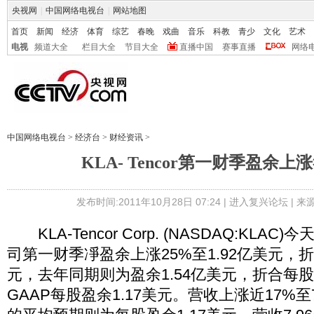
央视网
|
中国网络电视台
|
网站地图
首页
新闻
经济
体育
综艺
春晚
戏曲
音乐
科教
青少
文化
艺术
电视
频道大全
栏目大全
节目大全
直播中国
赛事直播
网络
中国网络电视台
>
经济台
>
财经资讯
>
KLA- Tencor第一财季盈余
发布时间:2011年10月28日 07:24 |
进入复兴论坛
| 
KLA-Tencor Corp. (NASDAQ:KLA
司第一财季凈盈余上涨25%至1.92亿美元，折
元，去年同期则为盈余1.54亿美元，折合每股
GAAP每股盈余1.17美元。营收上涨近17%至