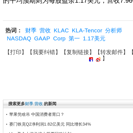
的平均预期则为每股盈余1.17美元，营收7.9
热词：
财季
营收
KLAC
KLA-Tencor
分析师
NASDAQ
GAAP
Corp
第一
1.17美元
【
打印
】【
我要纠错
】【
复制链接
】【
转发邮件
】
】
搜索更多
财季
营收
的新闻
苹果凭啥吊 中国消费者胃口？
赛门铁克Q2净利润1.82亿美元 同比增长34%