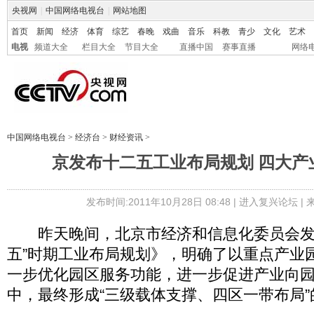
央视网
|
中国网络电视台
|
网站地图
首页
新闻
经济
体育
综艺
春晚
戏曲
音乐
科教
青少
文化
艺术
电视
频道大全
栏目大全
节目大全
直播中国
赛事直播
网络
中国网络电视台
>
经济台
>
财经资讯
>
京发布十二五工业布局规划 四大产
发布时间:2011年10月28日 08:48 |
进入复兴论坛
|
昨天晚间，北京市经济和信息化委员会发
五”时期工业布局规划》，明确了以重点产业
一步优化园区服务功能，进一步促进产业向
中，最终形成“三级载体支撑、四区一带布局