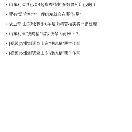
山东利津县已查4起瘦肉精案 多数兽药店已关门
哪有“监管空地”，瘦肉精就会在哪“驻足”
农业部:山东利津喂肉羊瘦肉精若核实将严肃处理
山东利津“瘦肉精”追踪 屡禁为何难止？
[视频]农业部调查山东“瘦肉精”喂羊传闻
[视频]农业部调查山东“瘦肉精”喂羊传闻