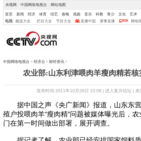
央视网
|
中国网络电视台
|
网站地图
首页
新闻
经济
体育
综艺
春晚
戏曲
音乐
科教
青少
文化
艺术
电视
频道大全
栏目大全
节目大全
直播中国
赛事直播
网络
中国网络电视台
>
经济台
>
财经资讯
>
农业部:山东利津喂肉羊瘦肉精若核
发布时间:2011年10月28日 10:08 |
进入复兴论坛
| 
据中国之声《央广新闻》报道，山东东营
殖户投喂肉羊“瘦肉精”问题被媒体曝光后，
门在第一时间做出部署，展开调查。
据记者了解，农业部已经安排国家饲料质