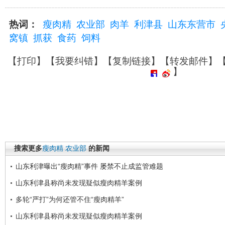
热词：
瘦肉精
农业部
肉羊
利津县
山东东营市
窝镇
抓获
食药
饲料
【
打印
】【
我要纠错
】【
复制链接
】【
转发邮件
】
】
搜索更多
瘦肉精
农业部
的新闻
山东利津曝出“瘦肉精”事件 屡禁不止成监管难题
山东利津县称尚未发现疑似瘦肉精羊案例
多轮“严打”为何还管不住“瘦肉精羊”
山东利津县称尚未发现疑似瘦肉精羊案例