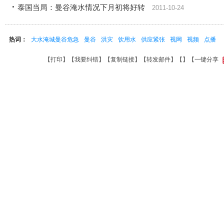
泰国当局：曼谷淹水情况下月初将好转
2011-10-24
热词：
大水淹城曼谷危急
曼谷
洪灾
饮用水
供应紧张
视网
视频
点播
【
打印
】【
我要纠错
】【
复制链接
】【
转发邮件
】【
】
【一键分享