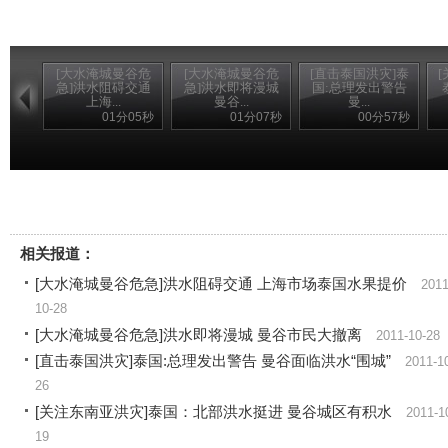
[大水淹城曼谷危
[大水淹城曼谷危
[直击泰国洪灾]泰
急]洪水阻碍交通
急]洪水即将漫城
国:总理发出警告
上海...
曼谷...
曼...
01分05秒
01分07秒
00分57秒
相关报道：
[大水淹城曼谷危急]洪水阻碍交通 上海市场泰国水果提价
2011
10-28
[大水淹城曼谷危急]洪水即将漫城 曼谷市民大撤离
2011-10-28
[直击泰国洪灾]泰国:总理发出警告 曼谷面临洪水“围城”
2011-1
26
[关注东南亚洪灾]泰国：北部洪水挺进 曼谷城区有积水
2011-1
19