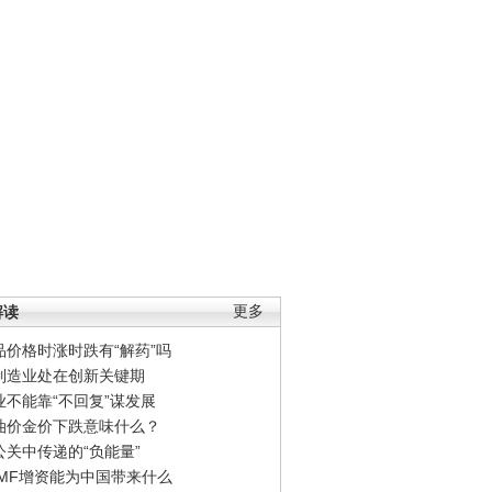
解读
更多
品价格时涨时跌有“解药”吗
制造业处在创新关键期
业不能靠“不回复”谋发展
油价金价下跌意味什么？
公关中传递的“负能量”
IMF增资能为中国带来什么