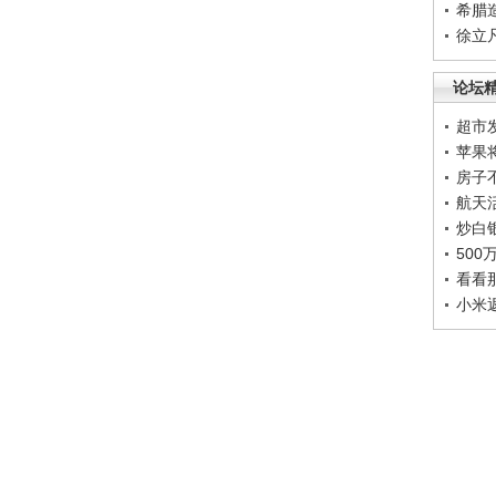
希腊
徐立
论坛
超市
苹果
房子
航天
炒白
50
看看
小米