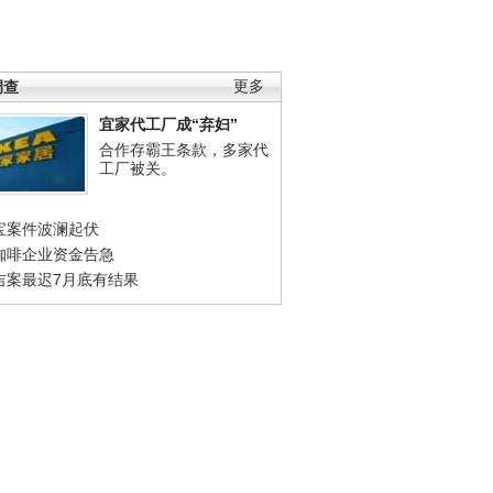
调查
更多
宜家代工厂成“弃妇”
合作存霸王条款，多家代
工厂被关。
宝案件波澜起伏
咖啡企业资金告急
吉案最迟7月底有结果