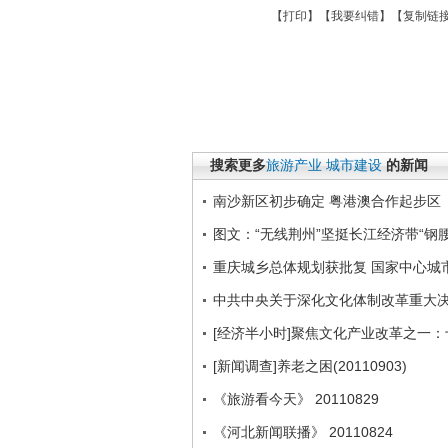
【
打印
】【
我要纠错
】【
复制链
搜索更多
旅游产业
城市建设
的新闻
南沙新区初步确定 粤港澳合作起步区
图文：“无线荆州”坚挺长江经济带“钢腰
重庆城乡总体规划获批复 国家中心城
中共中央关于深化文化体制改革重大
[经济半小时]聚焦文化产业改革之一：十年
[新闻调查]养老之困(20110903)
《旅游看今天》 20110829
《河北新闻联播》 20110824