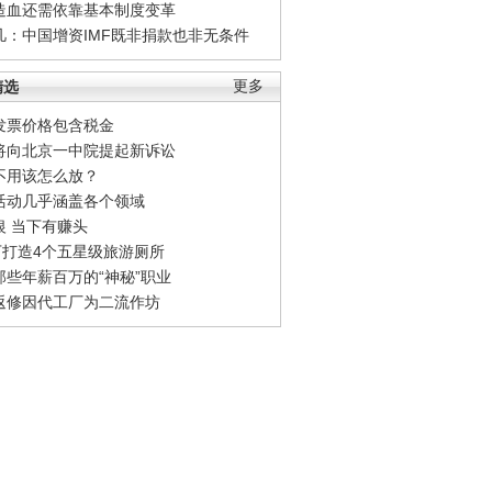
造血还需依靠基本制度变革
凡：中国增资IMF既非捐款也非无条件
精选
更多
发票价格包含税金
将向北京一中院提起新诉讼
不用该怎么放？
活动几乎涵盖各个领域
银 当下有赚头
0万打造4个五星级旅游厕所
那些年薪百万的“神秘”职业
返修因代工厂为二流作坊