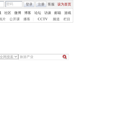
登录
注册
客服
设为首页
城
社区
微博
博客
论坛
访谈
邮箱
游戏
画片
公开课
播客
|
CCTV
频道
栏目