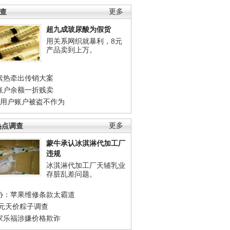
调查
更多
超九成玻尿酸为假货
用关系网织就暴利，8元
产品卖到上万。
素热牵出传销大案
账户余额一折贱卖
店用户账户被盗不作为
热点调查
更多
蒙牛承认冰淇淋代加工厂
违规
冰淇淋代加工厂天辅乳业
存脏乱差问题。
协：苹果维修条款太霸道
0元天价粽子调查
家乐福涉嫌价格欺诈