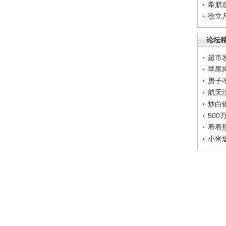
希腊
徐立
论坛
超市
苹果
房子
航天
炒白
50
看看
小米