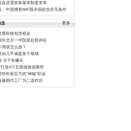
造血还需依靠基本制度变革
凡：中国增资IMF既非捐款也非无条件
精选
更多
发票价格包含税金
将向北京一中院提起新诉讼
不用该怎么放？
活动几乎涵盖各个领域
银 当下有赚头
0万打造4个五星级旅游厕所
那些年薪百万的“神秘”职业
返修因代工厂为二流作坊