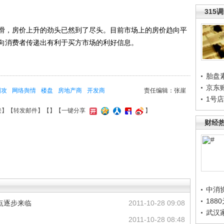
315
，房价上升的劲头已然到了尽头。目前市场上的房价趋向平
向消费者传递出有利于买方市场的利好信息。
胎盘
京东
围攻
网络舆情
楼盘
房地产商
开发商
责任编辑：张崖
1号
接
】【
转发邮件
】【
】
【一键分享
】
财经
中消
188
点逐步来临
2011-10-28 09:08
武汉
2011-10-28 08:48