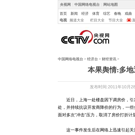
央视网
|
中国网络电视台
|
网站地图
首页
新闻
经济
体育
综艺
春晚
戏曲
电视
频道大全
栏目大全
节目大全
中国网络电视台
>
经济台
>
财经资讯
>
本果舆情:多
发布时间:2011年10月28日
近日，上海一处楼盘因下调房价，引发
处，并持续抗议开发商降价的行为，一些
面对多次“冲击”压力，取消了房价打折计
这一事件发生后在网络上迅速引起关注