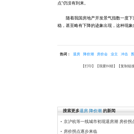
点”仍没有到来。
随着我国房地产开发景气指数一度下滑
稳，甚至略有下降的迹象出现，这种现象
热词：
退房
降价潮
房价会
业主
冲击
【
打印
】【
我要纠错
】【
复制链
搜索更多
退房
降价潮
的新闻
京沪杭等一线城市初现退房潮 房价拐
房价拐点逐步来临