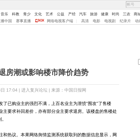
音乐
科教
青少
文化
艺术
公益
产经
汽车
旅游
健康
时尚
三农
商
直播中国
赛事直播
网络电视客户端
|
高清
电影
电视剧
纪录片
动
地退房潮或影响楼市降价趋势
 17:04 |
进入复兴论坛
| 来源：中国日报网
了已购业主的强烈不满，上百名业主为泄愤“围攻”了售楼
业主要求补回差价，亦有部分业主要求退房。该楼盘的售楼处
划。
和热议。本果网络舆情监测系统获取到的数据信息显示，网