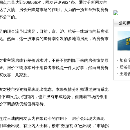
击量达到306866次，网友评论9824条。通过分析网友的
达了义愤。房价升降是市场的作用，人为的干预甚至抵制房价
不公平的。
公司
的现金流予以满足，目前，京、沪、杭等一线城市的新房源
见。然而，这一股难得的降价潮引发的多地退房潮，给房价市
业主退房或补差价诉求时，不得不把刚降下来的房价恢复原
加多
后谷
证。房价下调原本对于消费者来说是一件大好事，然而当房价
王老
家欢喜，几家愁。
对楼市投资前景表现出忧虑。本果舆情分析师通过舆情系统
房价下调只是小范围内，也并没有形成趋势，但随着市场的作用
价下调趋势仍然值得期待。
过三成的网友认为在限购令的作用下，房价会出现大跌现
明年会出现。有业内人士称，楼市“数据拐点”已出现，“市场拐