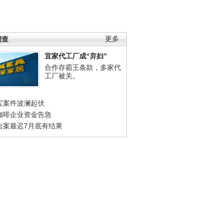
调查
更多
宜家代工厂成“弃妇”
合作存霸王条款，多家代
工厂被关。
宝案件波澜起伏
咖啡企业资金告急
吉案最迟7月底有结果