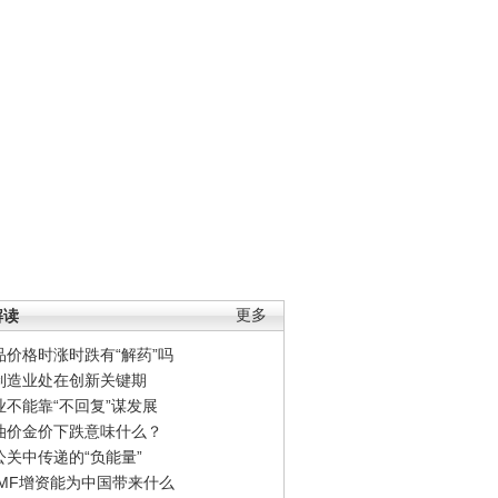
解读
更多
品价格时涨时跌有“解药”吗
制造业处在创新关键期
业不能靠“不回复”谋发展
油价金价下跌意味什么？
公关中传递的“负能量”
IMF增资能为中国带来什么