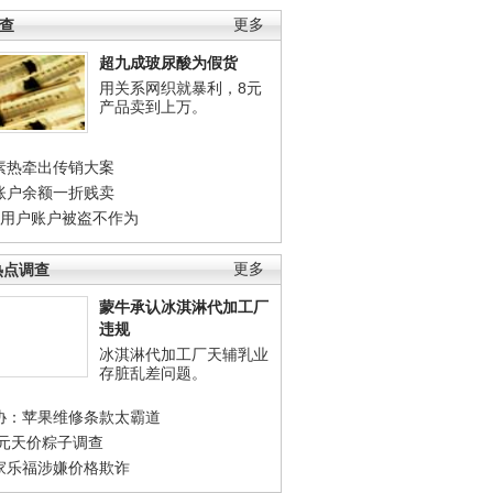
调查
更多
超九成玻尿酸为假货
用关系网织就暴利，8元
产品卖到上万。
素热牵出传销大案
账户余额一折贱卖
店用户账户被盗不作为
热点调查
更多
蒙牛承认冰淇淋代加工厂
违规
冰淇淋代加工厂天辅乳业
存脏乱差问题。
协：苹果维修条款太霸道
0元天价粽子调查
家乐福涉嫌价格欺诈