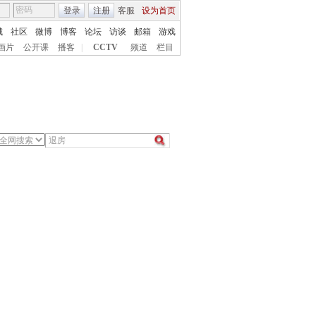
登录
注册
客服
设为首页
城
社区
微博
博客
论坛
访谈
邮箱
游戏
画片
公开课
播客
|
CCTV
频道
栏目