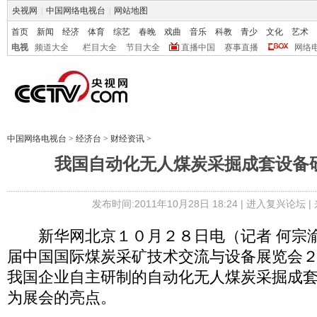
央视网
|
中国网络电视台
|
网站地图
首页
新闻
经济
体育
综艺
春晚
戏曲
音乐
科教
青少
文化
艺术
电视
频道大全
栏目大全
节目大全
直播中国
赛事直播
网络
中国网络电视台
>
经济台
>
财经资讯
>
我国自动化无人煤炭采掘成套设备
发布时间:2011年10月28日 18:24 |
进入复兴论坛
|
新华网北京１０月２８日电（记者 何宗渝
届中国国际煤炭采矿技术交流与设备展览会
我国企业自主研制的自动化无人煤炭采掘成
为展会的亮点。