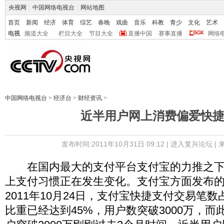
央视网
|
中国网络电视台
|
网站地图
首页
新闻
经济
体育
综艺
春晚
戏曲
音乐
科教
青少
文化
艺术
电视
频道大全
栏目大全
节目大全
直播中国
赛事直播
网络
中国网络电视台
>
经济台
>
财经资讯
>
近半用户网上消费偏爱快
发布时间:2011年10月31日 09:12 |
进入复兴论坛
|
在国内最大的支付平台支付宝的力推之下
上支付习惯正在发生变化。支付宝方面发布
2011年10月24日，支付宝快捷支付交易笔
比重已经达到45%，用户数突破3000万，