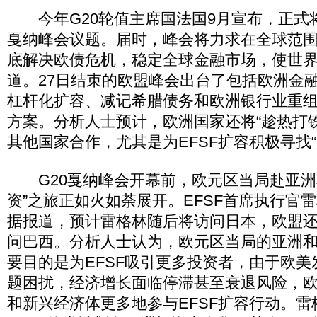
今年G20轮值主席国法国9月宣布，正式将
戛纳峰会议题。届时，峰会将力求在全球范
底解决欧债危机，稳定全球金融市场，使世
道。27日结束的欧盟峰会出台了包括欧洲金融
杠杆化扩容、减记希腊债务和欧洲银行业重
方案。分析人士预计，欧洲国家还将“趁热打铁
其他国家合作，尤其是为EFSF扩容积极寻找“
G20戛纳峰会开幕前，欧元区当局赴亚洲
资”之旅正如火如荼展开。EFSF首席执行官
据报道，预计雷格林随后将访问日本，欧盟
问巴西。分析人士认为，欧元区当局的亚洲
要目的是为EFSF吸引更多投资者，由于欧
题困扰，经济增长面临停滞甚至衰退风险，
和新兴经济体更多地参与EFSF扩容行动。雷