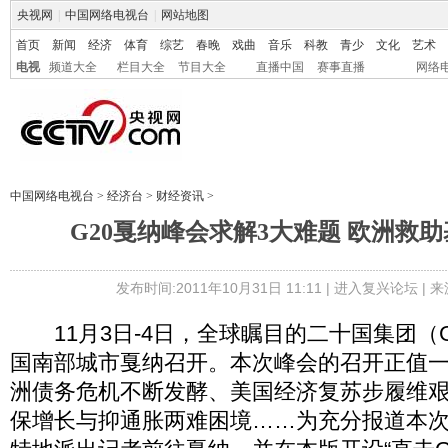
央视网
|
中国网络电视台
|
网站地图
首页
新闻
经济
体育
综艺
春晚
戏曲
音乐
科教
青少
文化
艺术
电视
频道大全
栏目大全
节目大全
直播中国
赛事直播
网络
中国网络电视台
>
经济台
>
财经资讯
>
G20戛纳峰会求解3大难题 欧洲救
发布时间:2011年10月31日 11:11 |
进入复兴论坛
| 
11月3日-4日，全球瞩目的二十国集团（G
国南部城市戛纳召开。本次峰会的召开正值
洲债务危机不断发酵、美国经济复苏步履维
保增长与抑通胀两难困境……为充分报道本