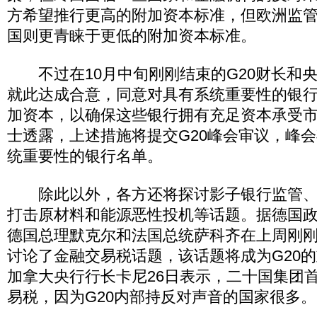
方希望推行更高的附加资本标准，但欧洲监
国则更青睐于更低的附加资本标准。
不过在10月中旬刚刚结束的G20财长和
就此达成合意，同意对具有系统重要性的银行征收
加资本，以确保这些银行拥有充足资本承受
士透露，上述措施将提交G20峰会审议，峰
统重要性的银行名单。
除此以外，各方还将探讨影子银行监管、
打击原材料和能源恶性投机等话题。据德国
德国总理默克尔和法国总统萨科齐在上周刚
讨论了金融交易税话题，该话题将成为G20
加拿大央行行长卡尼26日表示，二十国集团
易税，因为G20内部持反对声音的国家很多。