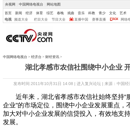
央视网
|
中国网络电视台
|
网站地图
首页
新闻
经济
体育
综艺
春晚
戏曲
音乐
科教
青少
文化
艺术
电视
频道大全
栏目大全
节目大全
直播中国
赛事直播
网络
中国网络电视台
>
经济台
>
财经资讯
>
湖北孝感市农信社围绕中小企业 
发布时间:2011年10月31日 14:08 |
进入复兴论坛
| 来源：中国
近年来，湖北省孝感市农信社始终坚持“
企业”的市场定位，围绕中小企业发展重点，
加大对中小企业发展的信贷投入，有效地支
发展。