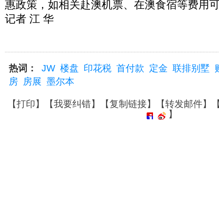
惠政策，如相关赴澳机票、在澳食宿等费用
记者 江 华
热词：
JW
楼盘
印花税
首付款
定金
联排别墅
房
房展
墨尔本
【
打印
】【
我要纠错
】【
复制链接
】【
转发邮件
】
】