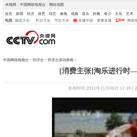
央视网
|
中国网络电视台
|
网站地图
首页
新闻
经济
体育
综艺
春晚
戏曲
音乐
科教
青少
文化
艺术
电视
频道大全
栏目大全
节目大全
直播中国
赛事直播
网络
中国网络电视台
>
经济台
>
经济台滚动新闻
>
[消费主张]淘乐进行时—
发布时间:2011年11月06日 17:39 |