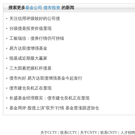
搜索更多
基金公司
债市投资
的新闻
关注信用评级较好的公司债
分级债基投资价值显现
工银瑞信：债券行情仍可持续
易方达双债增强基金
指基成近期最大赢家
三大因素把握杠杆债基
债市向好 易方达双债增强基金今起发行
债市建仓良机正在显现
长盛基金经理蔡宾：债市建仓良机正在显现
基金周评:股债上演“双升“行情 基金普涨跟进加仓
关于CCTV
|
联系CCTV
|
关于CNTV
|
联系CNTV
|
人才招聘