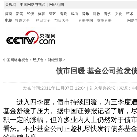
央视网
|
中国网络电视台
|
网站地图
首页
新闻
经济
体育
综艺
春晚
戏曲
音乐
科教
青少
文化
艺术
电视
频道大全
栏目大全
节目大全
直播中国
赛事直播
网络
中国网络电视台
>
经济台
>
财经资讯
>
债市回暖 基金公司抢发
发布时间:2011年11月07日 12:04 |
进入复兴论坛
| 来源：中
进入四季度，债市持续回暖，为三季度遭
基金舒缓了压力。据中国证券报记者了解，尽
积一定的涨幅，但许多业内人士仍然对于债
看法。不少基金公司正趁机尽快发行债券基