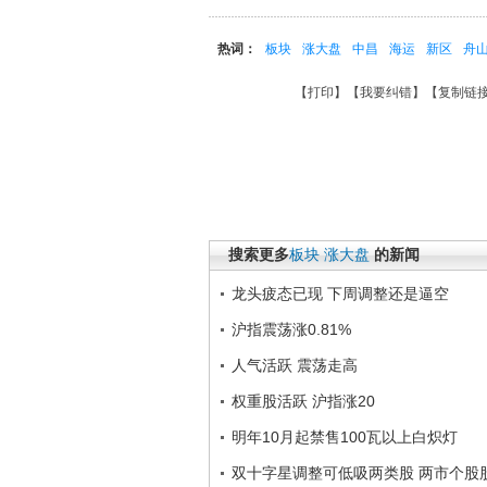
热词：
板块
涨大盘
中昌
海运
新区
舟
【
打印
】【
我要纠错
】【
复制链
搜索更多
板块
涨大盘
的新闻
龙头疲态已现 下周调整还是逼空
沪指震荡涨0.81%
人气活跃 震荡走高
权重股活跃 沪指涨20
明年10月起禁售100瓦以上白炽灯
双十字星调整可低吸两类股 两市个股