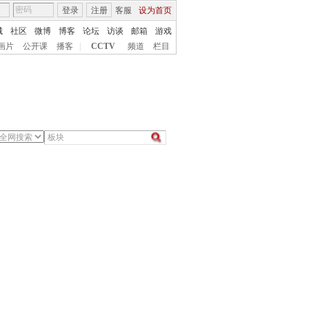
登录
注册
客服
设为首页
城
社区
微博
博客
论坛
访谈
邮箱
游戏
画片
公开课
播客
|
CCTV
频道
栏目