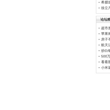
希腊
徐立
论坛
超市
苹果
房子
航天
炒白
50
看看
小米