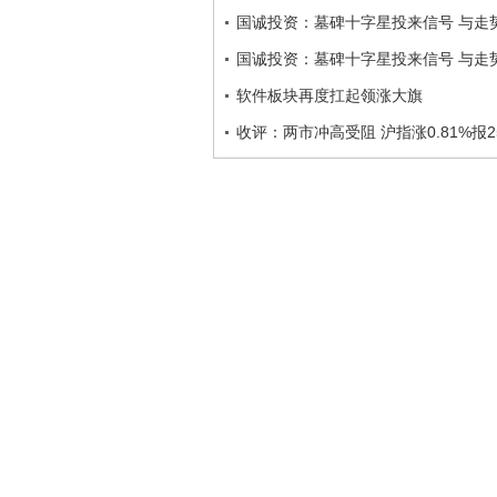
国诚投资：墓碑十字星投来信号 与走
国诚投资：墓碑十字星投来信号 与走
软件板块再度扛起领涨大旗
收评：两市冲高受阻 沪指涨0.81%报2