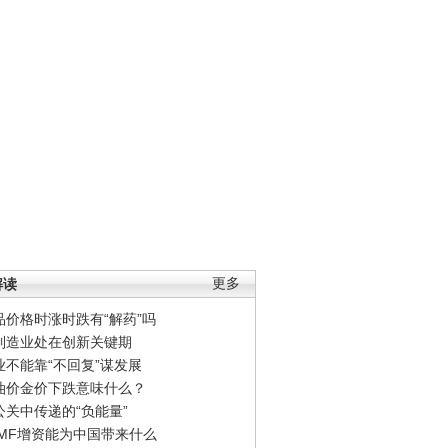
解读
更多
品价格时涨时跌有“解药”吗
制造业处在创新关键期
业不能靠“不回复”谋发展
油价金价下跌意味什么？
公关中传递的“负能量”
IMF增资能为中国带来什么