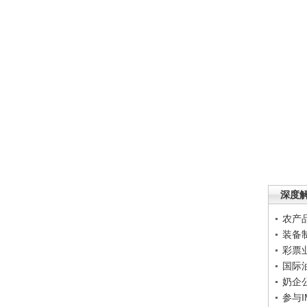
深度
农产
装备
彩票
国际
奶企
参与