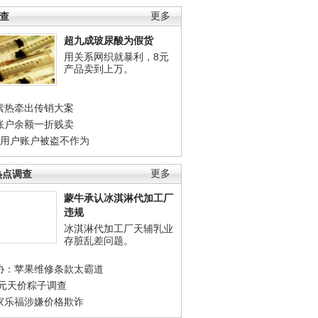
调查
更多
超九成玻尿酸为假货
用关系网织就暴利，8元
产品卖到上万。
素热牵出传销大案
账户余额一折贱卖
店用户账户被盗不作为
热点调查
更多
蒙牛承认冰淇淋代加工厂
违规
冰淇淋代加工厂天辅乳业
存脏乱差问题。
协：苹果维修条款太霸道
0元天价粽子调查
家乐福涉嫌价格欺诈