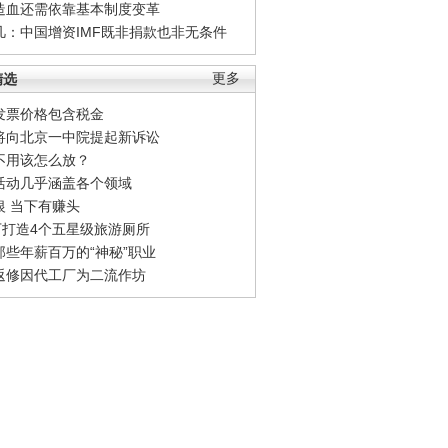
造血还需依靠基本制度变革
凡：中国增资IMF既非捐款也非无条件
精选
更多
发票价格包含税金
将向北京一中院提起新诉讼
不用该怎么放？
活动几乎涵盖各个领域
银 当下有赚头
0万打造4个五星级旅游厕所
那些年薪百万的“神秘”职业
返修因代工厂为二流作坊