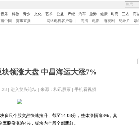
音乐
科教
青少
文化
艺术
公益
产经
汽车
旅游
健康
时尚
三农
商
直播中国
赛事直播
网络电视客户端
|
高清
电影
电视剧
纪录片
动
块领涨大盘 中昌海运大涨7%
28 |
进入复兴论坛
| 来源：和讯股票 |
手机看视频
多只个股突然快速拉升，截至14:03分，整体涨幅逾3%，其
金鹰股份涨逾4%，板块内个股全部飘红。