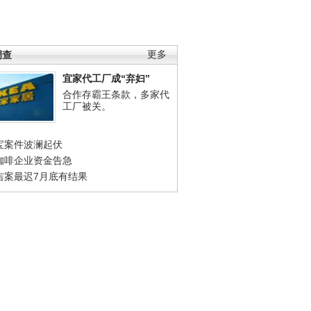
调查
更多
宜家代工厂成“弃妇”
合作存霸王条款，多家代
工厂被关。
宝案件波澜起伏
咖啡企业资金告急
吉案最迟7月底有结果