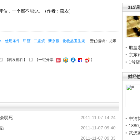
315
估，一个都不能少。（作者：燕农）
水
使用条件
甲醛
二恶烷
新京报
化妆品卫生规
责任编辑：龙攀
胎盘
京东
接
】【
转发邮件
】【
】
【一键分享
】
1号
财经
只会弱死
2011-11-07 14:24
中消
188
后
2011-11-07 09:40
武汉
2011-11-07 09:33