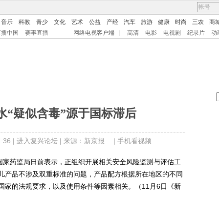
音乐
科教
青少
文化
艺术
公益
产经
汽车
旅游
健康
时尚
三农
商
直播中国
赛事直播
网络电视客户端
|
高清
电影
电视剧
纪录片
动
水“疑似含毒”源于国标滞后
36 |
进入复兴论坛
| 来源：新京报 |
手机看视频
国家药监局日前表示，正组织开展相关安全风险监测与评估工
儿产品不涉及双重标准的问题，产品配方根据所在地区的不同
国家的法规要求，以及使用条件等因素相关。（11月6日《新