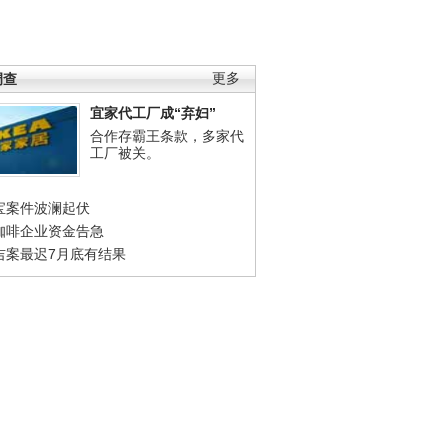
调查
更多
宜家代工厂成“弃妇”
合作存霸王条款，多家代
工厂被关。
宝案件波澜起伏
咖啡企业资金告急
吉案最迟7月底有结果