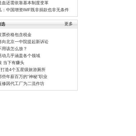
造血还需依靠基本制度变革
凡：中国增资IMF既非捐款也非无条件
精选
更多
发票价格包含税金
将向北京一中院提起新诉讼
不用该怎么放？
活动几乎涵盖各个领域
银 当下有赚头
0万打造4个五星级旅游厕所
那些年薪百万的“神秘”职业
返修因代工厂为二流作坊