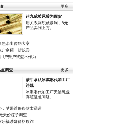
调查
更多
超九成玻尿酸为假货
用关系网织就暴利，8元
产品卖到上万。
素热牵出传销大案
账户余额一折贱卖
店用户账户被盗不作为
热点调查
更多
蒙牛承认冰淇淋代加工厂
违规
冰淇淋代加工厂天辅乳业
存脏乱差问题。
协：苹果维修条款太霸道
0元天价粽子调查
家乐福涉嫌价格欺诈