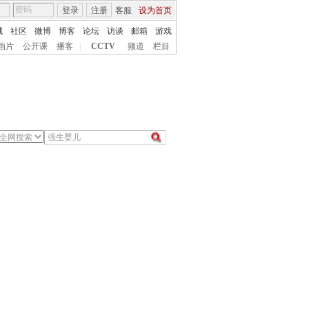
登录
注册
客服
设为首页
城
社区
微博
博客
论坛
访谈
邮箱
游戏
画片
公开课
播客
|
CCTV
频道
栏目