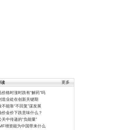
解读
更多
品价格时涨时跌有“解药”吗
制造业处在创新关键期
业不能靠“不回复”谋发展
油价金价下跌意味什么？
公关中传递的“负能量”
IMF增资能为中国带来什么