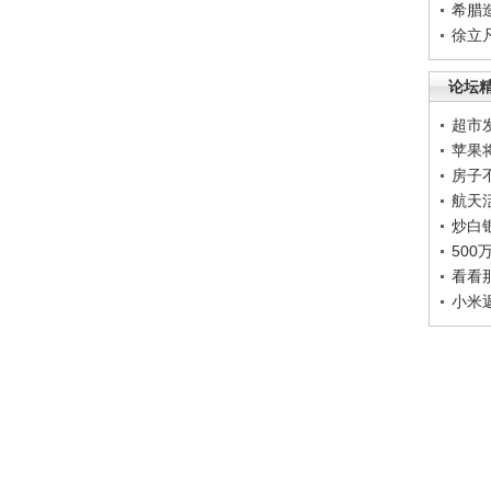
希腊
徐立
论坛
超市
苹果
房子
航天
炒白
50
看看
小米