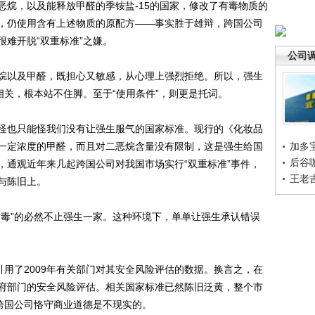
，以及能释放甲醛的季铵盐-15的国家，修改了有毒物质的
，仍使用含有上述物质的原配方——事实胜于雄辩，跨国公司
难开脱“双重标准”之嫌。
公司
以及甲醛，既担心又敏感，从心理上强烈拒绝。所以，强生
相关，根本站不住脚。至于“使用条件”，则更是托词。
也只能怪我们没有让强生服气的国家标准。现行的《化妆品
一定浓度的甲醛，而且对二恶烷含量没有限制，这是强生给国
加多
后谷
，通观近年来几起跨国公司对我国市场实行“双重标准”事件，
王老
与陈旧上。
毒”的必然不止强生一家。这种环境下，单单让强生承认错误
用了2009年有关部门对其安全风险评估的数据。换言之，在
府部门的安全风险评估。相关国家标准已然陈旧泛黄，整个市
望跨国公司恪守商业道德是不现实的。