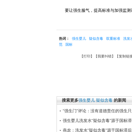
要让强生服气，提高标准与加强监测评
热词：
强生婴儿
疑似含毒
双重标准
洗发
范
国标
【
打印
】【
我要纠错
】【
复制链
搜索更多
强生婴儿
疑似含毒
的新闻
“强生门”评论：没有道德责任的强生
强生婴儿洗发水“疑似含毒”源于国标滞
燕农：洗发水“疑似含毒”源于国标滞后